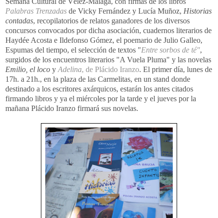
Semana Cultural de Vélez-Málaga, con firmas de los libros
Palabras Trenzadas
de Vicky Fernández y Lucía Muñoz,
Historias
contadas
, recopilatorios de relatos ganadores de los diversos
concursos convocados por dicha asociación, cuadernos literarios de
Haydée Acosta e Ildefonso Gómez, el poemario de Julio Galleo,
Espumas del tiempo, el selección de textos "
Entre sorbos de té"
,
surgidos de los encuentros literarios "A Vuela Pluma" y las novelas
Emilio, el loco
y
Adelina
, de Plácido Iranzo
. El primer día, lunes de
17h. a 21h., en la plaza de las Carmelitas, en un stand donde
destinado a los escritores axárquicos, estarán los antes citados
firmando libros y ya el miércoles por la tarde y el jueves por la
mañana Plácido Iranzo firmará sus novelas.