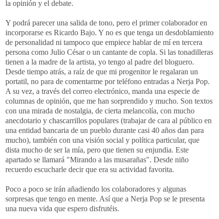
la opinión y el debate.
Y podrá parecer una salida de tono, pero el primer colaborador en
incorporarse es Ricardo Bajo. Y no es que tenga un desdoblamiento
de personalidad ni tampoco que empiece hablar de mí en tercera
persona como Julio César o un cantante de copla. Si las tonadilleras
tienen a la madre de la artista, yo tengo al padre del bloguero.
Desde tiempo atrás, a raíz de que mi progenitor le regalaran un
portatil, no para de comentarme por teléfono entradas a Nerja Pop.
A su vez, a través del correo electrónico, manda una especie de
columnas de opinión, que me han sorprendido y mucho. Son textos
con una mirada de nostalgia, de cierta melancolía, con mucho
anecdotario y chascarrillos populares (trabajar de cara al público en
una entidad bancaria de un pueblo durante casi 40 años dan para
mucho), también con una visión social y política particular, que
dista mucho de ser la mía, pero que tienen su enjundia. Este
apartado se llamará "Mirando a las musarañas". Desde niño
recuerdo escucharle decir que era su actividad favorita.
Poco a poco se irán añadiendo los colaboradores y algunas
sorpresas que tengo en mente. Así que a Nerja Pop se le presenta
una nueva vida que espero disfrutéis.