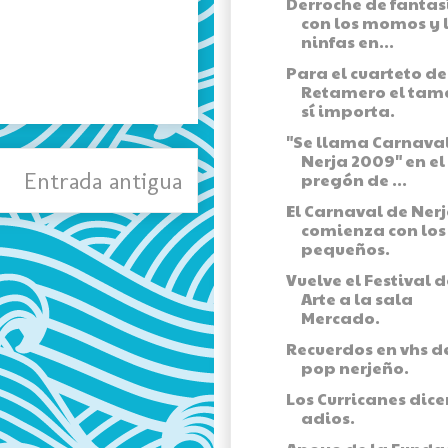
Derroche de fantas
con los momos y 
ninfas en...
Para el cuarteto de
Retamero el ta
sí importa.
"Se llama Carnava
Nerja 2009" en el
Entrada antigua
pregón de ...
El Carnaval de Ner
comienza con lo
pequeños.
Vuelve el Festival d
Arte a la sala
Mercado.
Recuerdos en vhs d
pop nerjeño.
Los Curricanes dice
adios.