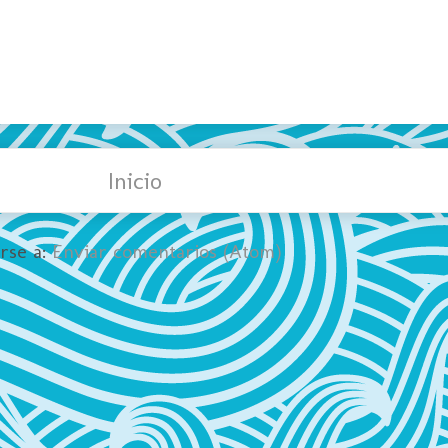
Inicio
irse a:
Enviar comentarios (Atom)