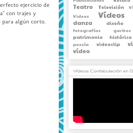
erfecto ejercicio de
Teatro
Televisión
V
a" con trajes y
Vídeos
Videos
o
para algún corto.
danza
diseño
fotografías
garitos
patrimonio histórico
v
videoclip
poesía
vídeo
Vídeos Confabulación en G