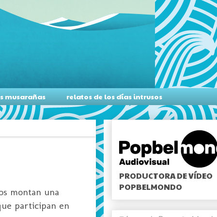
as musarañas
relatos de los días intrusos
PRODUCTORA DE VÍDEO
POPBELMONDO
ros montan una
que participan en