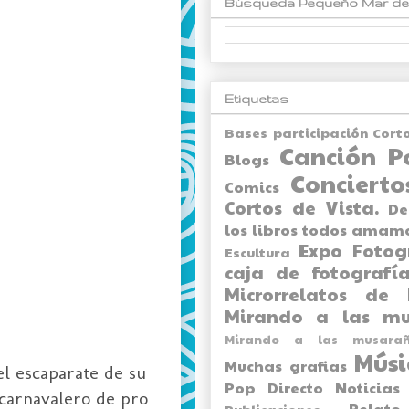
Búsqueda Pequeño Mar de
Etiquetas
Bases participación Cort
Canción P
Blogs
Concierto
Comics
Cortos de Vista.
De
los libros todos amam
Expo
Fotog
Escultura
caja de fotografía
Microrrelatos de 
Mirando a las mu
Mirando a las musarañ
Músi
Muchas grafias
l escaparate de su
Pop Directo
Noticias
carnavalero
de pro
Relato
Publicaciones