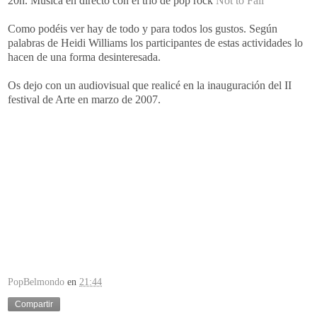
20h. Música en directo con el trío de
pop
rock
Not
to
Fall
Como podéis ver hay de todo y para todos los gustos. Según
palabras de
Heidi
Williams
los participantes de estas actividades lo
hacen de una forma desinteresada.
Os dejo con un audiovisual que realicé en la
inauguración
del
II
festival de Arte en marzo de 2007.
PopBelmondo
en
21:44
Compartir