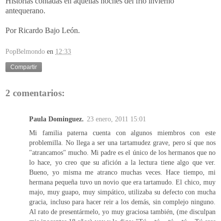
Historias contadas en aquellas noches del frio invierno
antequerano.
Por Ricardo Bajo León.
PopBelmondo
en
12:33
Compartir
2 comentarios:
Paula Dominguez.
23 enero, 2011 15:01
Mi familia paterna cuenta con algunos miembros con este
problemilla. No llega a ser una tartamudez grave, pero sí que nos
"atrancamos" mucho. Mi padre es el único de los hermanos que no
lo hace, yo creo que su afición a la lectura tiene algo que ver.
Bueno, yo misma me atranco muchas veces. Hace tiempo, mi
hermana pequeña tuvo un novio que era tartamudo. El chico, muy
majo, muy guapo, muy simpático, utilizaba su defecto con mucha
gracia, incluso para hacer reir a los demás, sin complejo ninguno.
Al rato de presentármelo, yo muy graciosa también, (me disculpan