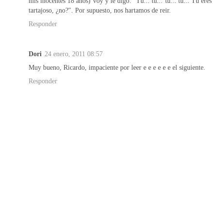
mis inocentes 18 años) voy y le digo: "Tú... tú... tú... tú... Tú eres
tartajoso, ¿no?". Por supuesto, nos hartamos de reir.
Responder
Dori
24 enero, 2011 08:57
Muy bueno, Ricardo, impaciente por leer e e e e e e el siguiente.
Responder