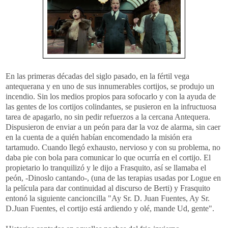
En las primeras décadas del siglo pasado, en la fértil vega
antequerana y en uno de sus innumerables cortijos, se produjo un
incendio. Sin los medios propios para sofocarlo y con la ayuda de
las gentes de los cortijos colindantes, se pusieron en la infructuosa
tarea de apagarlo, no sin pedir refuerzos a la cercana Antequera.
Dispusieron de enviar a un peón para dar la voz de alarma, sin caer
en la cuenta de a quién habían encomendado la misión era
tartamudo. Cuando llegó exhausto, nervioso y con su problema, no
daba pie con bola para comunicar lo que ocurría en el cortijo. El
propietario lo tranquilizó y le dijo a Frasquito, así se llamaba el
peón, -Dinoslo cantando-, (una de las terapias usadas por Logue en
la película para dar continuidad al discurso de Berti) y Frasquito
entonó la siguiente cancioncilla "Ay Sr. D. Juan Fuentes, Ay Sr.
D.Juan Fuentes, el cortijo está ardiendo y olé, mande Ud, gente".