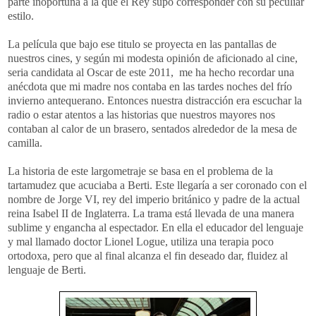
parte inoportuna a la que el Rey supo corresponder con su peculiar
estilo.
La película que bajo ese titulo se proyecta en las pantallas de
nuestros cines, y según mi modesta opinión de aficionado al cine,
seria candidata al Oscar de este 2011, me ha hecho recordar una
anécdota que mi madre nos contaba en las tardes noches del frío
invierno antequerano. Entonces nuestra distracción era escuchar la
radio o estar atentos a las historias que nuestros mayores nos
contaban al calor de un brasero, sentados alrededor de la mesa de
camilla.
La historia de este largometraje se basa en el problema de la
tartamudez que acuciaba a Berti. Este llegaría a ser coronado con el
nombre de Jorge VI, rey del imperio británico y padre de la actual
reina Isabel II de Inglaterra. La trama está llevada de una manera
sublime y engancha al espectador. En ella el educador del lenguaje
y mal llamado doctor Lionel Logue, utiliza una terapia poco
ortodoxa, pero que al final alcanza el fin deseado dar, fluidez al
lenguaje de Berti.