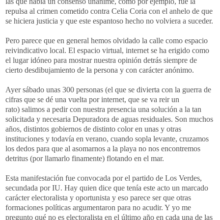
las que había un consenso unánime, como por ejemplo, fue la
repulsa al crimen cometido contra Celia Coria con el anhelo de que
se hiciera justicia y que este espantoso hecho no volviera a suceder.
Pero parece que en general hemos olvidado la calle como espacio
reivindicativo local. El espacio virtual, internet se ha erigido como
el lugar idóneo para mostrar nuestra opinión detrás siempre de
cierto desdibujamiento de la persona y con carácter anónimo.
Ayer sábado unas 300 personas (el que se divierta con la guerra de
cifras que se dé una vuelta por internet, que se va reir un
rato) salimos a pedir con nuestra presencia una solución a la tan
solicitada y necesaria Depuradora de aguas residuales. Son muchos
años, distintos gobiernos de distinto color en unas y otras
instituciones y todavía en verano, cuando sopla levante, cruzamos
los dedos para que al asomarnos a la playa no nos encontremos
detritus (por llamarlo finamente) flotando en el mar.
Esta manifestación fue convocada por el partido de Los Verdes,
secundada por IU. Hay quien dice que tenía este acto un marcado
carácter electoralista y oportunista y eso parece ser que otras
formaciones políticas argumentaron para no acudir. Y yo me
pregunto qué no es electoralista en el último año en cada una de las