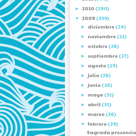
2010
(290)
►
2009
(339)
▼
diciembre
(24)
►
noviembre
(21)
►
octubre
(28)
►
septiembre
(27)
►
agosto
(29)
►
julio
(28)
►
junio
(26)
►
mayo
(31)
►
abril
(31)
►
marzo
(36)
►
febrero
(29)
▼
Sagrada presencia