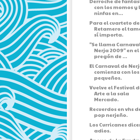
Derroche de fantas
con los momos y 
ninfas en...
Para el cuarteto de
Retamero el ta
sí importa.
"Se llama Carnava
Nerja 2009" en el
pregón de ...
El Carnaval de Ner
comienza con lo
pequeños.
Vuelve el Festival d
Arte a la sala
Mercado.
Recuerdos en vhs d
pop nerjeño.
Los Curricanes dice
adios.