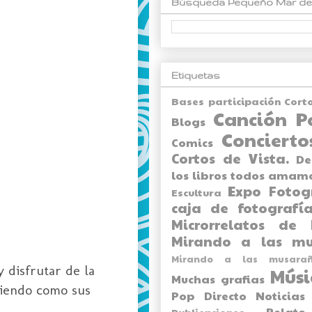
Búsqueda Pequeño Mar de
Etiquetas
Bases participación Cort
Canción P
Blogs
Concierto
Comics
Cortos de Vista.
De
los libros todos amam
Expo
Fotog
Escultura
caja de fotografía
Microrrelatos de 
Mirando a las mu
Mirando a las musarañ
y disfrutar de la
Músi
Muchas grafias
 viendo como sus
Pop Directo
Noticias
Relato
Publicaciones