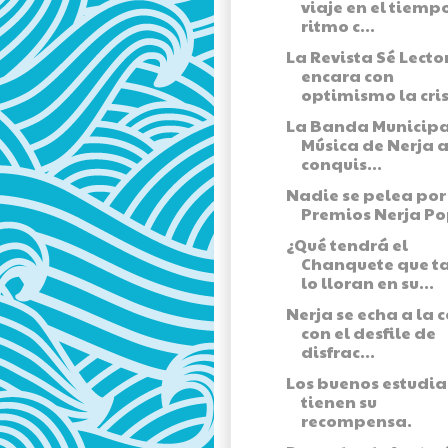
viaje en el tiemp
ritmo c...
La Revista Sé Lecto
encara con
optimismo la cris
La Banda Municipa
Música de Nerja a
conquis...
Nadie se pelea por l
Premios Nerja Po
¿Qué tendrá el
Chanquete que t
lo lloran en su...
Nerja se echa a la c
con el desfile de
disfrac...
Los buenos estudia
tienen su
recompensa.