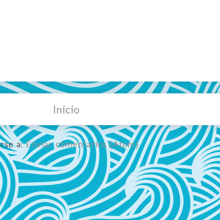
Inicio
irse a:
Enviar comentarios (Atom)