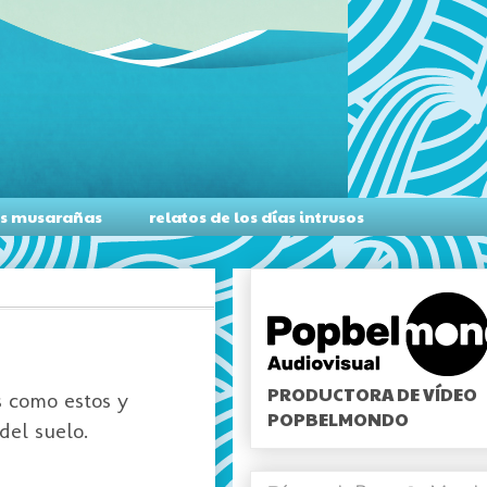
as musarañas
relatos de los días intrusos
PRODUCTORA DE VÍDEO
s como estos y
POPBELMONDO
del suelo.