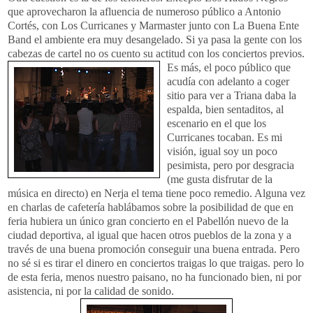
que aprovecharon la afluencia de numeroso público a Antonio
Cortés, con Los
Curricanes
y
Marmaster
junto con La Buena Ente
Band
el ambiente era muy
desangelado
. Si ya pasa la gente con los
cabezas de cartel no os cuento su
actitud con los conciertos previos.
Es más, el poco público que
acudía con adelanto a coger
sitio para ver a
Triana
daba la
espalda, bien
sentaditos
, al
escenario en el que los
Curricanes
tocaban. Es mi
visión, igual soy un poco
pesimista, pero por desgracia
(me gusta disfrutar de la
música en directo) en
Nerja
el tema tiene poco remedio. Alguna vez
en charlas de cafetería hablábamos sobre la posibilidad de que en
feria hubiera un único gran concierto en el Pabellón nuevo de la
ciudad deportiva, al igual que hacen otros pueblos de la zona y a
través de una buena promoción conseguir una buena entrada. Pero
no sé si es tirar el dinero en conciertos traigas lo que traigas. pero lo
de esta feria, menos nuestro paisano, no ha funcionado bien, ni por
asistencia, ni por la calidad de sonido.