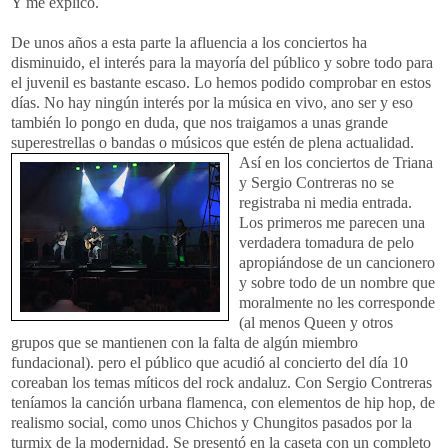
Y me explico.
De unos años a esta parte la afluencia a los conciertos ha
disminuido, el interés para la mayoría del público y sobre todo para
el juvenil es bastante escaso. Lo hemos podido comprobar en estos
días. No hay ningún interés por la música en vivo, ano ser y eso
también lo pongo en duda, que nos traigamos a unas grande
superestrellas
o bandas o músicos que estén de plena actualidad.
Así
en los conciertos de
Triana
y Sergio
Contreras
no se
registraba ni media entrada.
Los primeros me parecen una
verdadera tomadura de pelo
apropiándose de un cancionero
y sobre todo de un nombre que
moralmente no les corresponde
(al menos
Queen
y otros
grupos que se mantienen con la falta de algún miembro
fundacional). pero el público que acudió al concierto del día 10
coreaban los temas míticos del
rock
andaluz. Con Sergio
Contreras
teníamos la canción urbana flamenca, con elementos de
hip
hop
, de
realismo social, como unos
Chichos
y
Chungitos
pasados por la
turmix
de la modernidad. Se presentó en la caseta con un completo