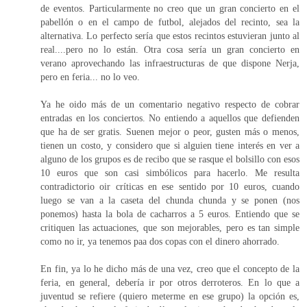
de eventos. Particularmente no creo que un gran concierto en el
pabellón o en el campo de futbol, alejados del recinto, sea la
alternativa. Lo perfecto sería que estos recintos estuvieran junto al
real....pero no lo están. Otra cosa sería un gran concierto en
verano aprovechando las infraestructuras de que dispone Nerja,
pero en feria... no lo veo.
Ya he oido más de un comentario negativo respecto de cobrar
entradas en los conciertos. No entiendo a aquellos que defienden
que ha de ser gratis. Suenen mejor o peor, gusten más o menos,
tienen un costo, y considero que si alguien tiene interés en ver a
alguno de los grupos es de recibo que se rasque el bolsillo con esos
10 euros que son casi simbólicos para hacerlo. Me resulta
contradictorio oir críticas en ese sentido por 10 euros, cuando
luego se van a la caseta del chunda chunda y se ponen (nos
ponemos) hasta la bola de cacharros a 5 euros. Entiendo que se
critiquen las actuaciones, que son mejorables, pero es tan simple
como no ir, ya tenemos paa dos copas con el dinero ahorrado.
En fin, ya lo he dicho más de una vez, creo que el concepto de la
feria, en general, debería ir por otros derroteros. En lo que a
juventud se refiere (quiero meterme en ese grupo) la opción es,