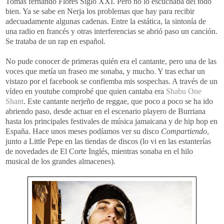
Tomás fernando Flores Siglo XXI. Pero no lo escuchaba del todo
bien. Ya se sabe en Nerja los problemas que hay para recibir
adecuadamente algunas cadenas. Entre la estática, la sintonía de
una radio en francés y otras interferencias se abrió paso un canción.
Se trataba de un rap en español.
No pude conocer de primeras quién era el cantante, pero una de las
voces que metía un fraseo me sonaba, y mucho. Y tras echar un
vistazo por el facebook se confiemba mis sospechas. A través de un
vídeo en youtube comprobé que quien cantaba era
Shabu One
Shant
. Este cantante nerjeño de reggae, que poco a poco se ha ido
abriendo paso, desde actuar en el escenario playero de Burriana
hasta los principales festivales de música jamaicana y de hip hop en
España. Hace unos meses podíamos ver su disco
Compartiendo
,
junto a Little Pepe en las tiendas de discos (lo vi en las estanterías
de novedades de El Corte Inglés, mientras sonaba en el hilo
musical de los grandes almacenes).