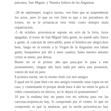
patronos, San Miguel, y Nuestra Señora de las Angustias.
-28 de septiempre, tragico suceso, veo bien que se suspendieran
los actos, pero lo que no veo bien es que a los portadores de
tronos, no se le avisaran,se veia venir como siempre mala
organizacion,.
-5 de octubre, procesion,se supone un acto de la feria, luces
apagadas, el trono de San Miguel falta gente, no puede salir, busca
a gente, el concejal de mercadillo, pone el hombro,me alegro,hiso
bien, luego en la ermita a la Virgen de la Angustias nos faltan
gente, busquemos por ahi a unos cuantos, hasta nuestro antonio
cortes se metio, por detras.
Bueno no es el primer año que pasa,que le pasa a este
ayuntamiento, ningun año hace nada por salva esta prosesion,
vamos de mal en peor.
8 primera noche, me lo monte chuli con mis amigos.
9 igual me lo pase bien con mis amigos tomando unas copas en mi
casa, y comentando el porque desde hace 4 año no emite la gala el
video comunitario en directo, no le dejara el ayuntamiento?
10 por la mañana doy un paseo con mi sobrina para ver las
carrozas,sorpresa,no hay, lo comprendo por el viento, lo que no
comprendo es que la anularan, por la noche procesion,no hay