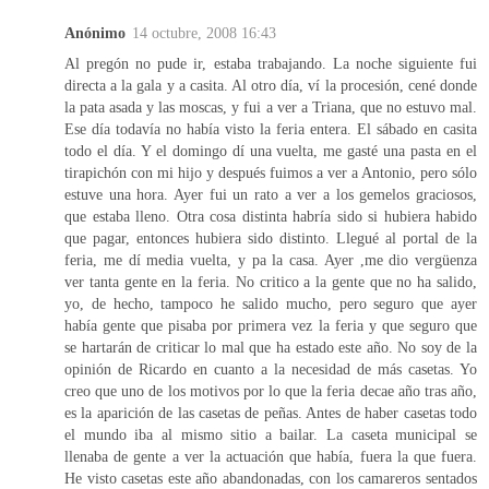
Anónimo
14 octubre, 2008 16:43
Al pregón no pude ir, estaba trabajando. La noche siguiente fui
directa a la gala y a casita. Al otro día, ví la procesión, cené donde
la pata asada y las moscas, y fui a ver a Triana, que no estuvo mal.
Ese día todavía no había visto la feria entera. El sábado en casita
todo el día. Y el domingo dí una vuelta, me gasté una pasta en el
tirapichón con mi hijo y después fuimos a ver a Antonio, pero sólo
estuve una hora. Ayer fui un rato a ver a los gemelos graciosos,
que estaba lleno. Otra cosa distinta habría sido si hubiera habido
que pagar, entonces hubiera sido distinto. Llegué al portal de la
feria, me dí media vuelta, y pa la casa. Ayer ,me dio vergüenza
ver tanta gente en la feria. No critico a la gente que no ha salido,
yo, de hecho, tampoco he salido mucho, pero seguro que ayer
había gente que pisaba por primera vez la feria y que seguro que
se hartarán de criticar lo mal que ha estado este año. No soy de la
opinión de Ricardo en cuanto a la necesidad de más casetas. Yo
creo que uno de los motivos por lo que la feria decae año tras año,
es la aparición de las casetas de peñas. Antes de haber casetas todo
el mundo iba al mismo sitio a bailar. La caseta municipal se
llenaba de gente a ver la actuación que había, fuera la que fuera.
He visto casetas este año abandonadas, con los camareros sentados