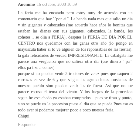
Anónimo
16 octubre, 2008 16:39
La feria me ha encatado pero estoy muy de acuerdo con un
comentario que hay ``por ai´´.La banda nada mas que salio un dia
y sin gigantes y cabezudos (me acuerdo hace años lo bonitas que
estaban las dianas con sus gigantes, cabezudos, la banda, los
cohetes... se olia a FERIA), despues la FERIA DE DIA POR EL
CENTRO nos quedamos con las ganas otro año (lo pongo en
mayuscula haber si lo ve alguien de los reponsables de las fiestas),
la gala felicidades de verdad IMPRESIONANTE. La cabalgata me
parece una verguenza que no saliera otro dia (ese dinero ``pa´´
ellos pa irse a comer)
porque si no pueden venir 3 tractores de velez pues que saquen 2
carrozas en vez de 6 y que salgan las agrupaciones musicales de
nuestro pueblo sino pueden venir las de fuera. Asi que no me
parece escusa el tema del viento. Y los fuegos de la procesion
segun he escuchado ya estaban comprados... pues se tiran y punto,
sino se puede en la procesion puess el dia que se pueda.Pues eso es
todo aver si podemos mejorar poco a poco nuestra feria.
Chiqui
Responder