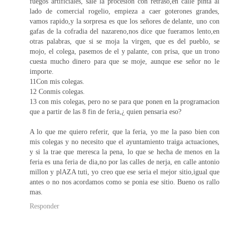
fuegos artificiales, sale la procesion con retraso,en calle pinta al
lado de comercial rogelio, empieza a caer goterones grandes,
vamos rapido,y la sorpresa es que los señores de delante, uno con
gafas de la cofradia del nazareno,nos dice que fueramos lento,en
otras palabras, que si se moja la virgen, que es del pueblo, se
mojo, el colega, pasemos de el y palante, con prisa, que un trono
cuesta mucho dinero para que se moje, aunque ese señor no le
importe.
11Con mis colegas.
12 Conmis colegas.
13 con mis colegas, pero no se para que ponen en la programacion
que a partir de las 8 fin de feria,¿ quien pensaria eso?
A lo que me quiero referir, que la feria, yo me la paso bien con
mis colegas y no necesito que el ayuntamiento traiga actuaciones,
y si la trae que meresca la pena, lo que se hecha de menos en la
feria es una feria de dia,no por las calles de nerja, en calle antonio
millon y plAZA tuti, yo creo que ese seria el mejor sitio,igual que
antes o no nos acordamos como se ponia ese sitio. Bueno os rallo
mas.
Responder