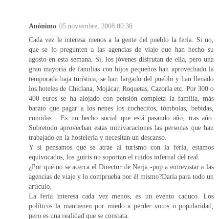
Anónimo
05 noviembre, 2008 00:36
Cada vez le interesa menos a la gente del pueblo la feria. Si no,
que se lo pregunten a las agencias de viaje que han hecho su
agosto en esta semana. Sí, los jóvenes disfrutan de ella, pero una
gran mayoría de familias con hijos pequeños han aprovechado la
temporada baja turística, se han largado del pueblo y han llenado
los hoteles de Chiclana, Mojácar, Roquetas, Cazorla etc. Por 300 o
400 euros se ha alojado con pensión completa la familia, más
barato que pagar a los nenes los cochecitos, tómbolas, bebidas,
comidas... Es un hecho social que está pasando año, tras año.
Sobretodo aprovechan estas minivacaciones las personas que han
trabajado en la hostelería y necesitan un descanso.
Y si pensamos que se atrae al turismo con la feria, estamos
equivocados, los guiris no soportan el ruidos infernal del real.
¿Por qué no se acerca el Director de Nerja -pop a entrevistar a las
agencias de viaje y lo comprueba por él mismo?Daría para todo un
artículo.
La feria interesa cada vez menos, es un evento caduco. Los
políticos la mantienen por miedo a perder votos o popularidad,
pero es una realidad que se constata.