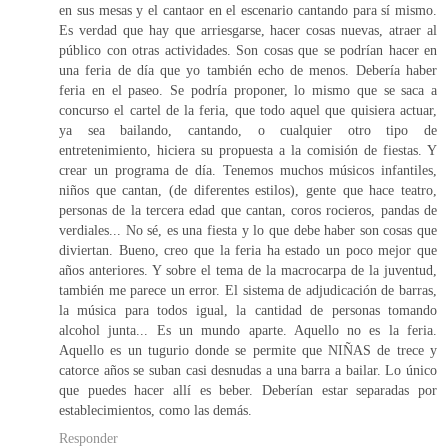
en sus mesas y el cantaor en el escenario cantando para sí mismo.
Es verdad que hay que arriesgarse, hacer cosas nuevas, atraer al
público con otras actividades. Son cosas que se podrían hacer en
una feria de día que yo también echo de menos. Debería haber
feria en el paseo. Se podría proponer, lo mismo que se saca a
concurso el cartel de la feria, que todo aquel que quisiera actuar,
ya sea bailando, cantando, o cualquier otro tipo de
entretenimiento, hiciera su propuesta a la comisión de fiestas. Y
crear un programa de día. Tenemos muchos músicos infantiles,
niños que cantan, (de diferentes estilos), gente que hace teatro,
personas de la tercera edad que cantan, coros rocieros, pandas de
verdiales... No sé, es una fiesta y lo que debe haber son cosas que
diviertan. Bueno, creo que la feria ha estado un poco mejor que
años anteriores. Y sobre el tema de la macrocarpa de la juventud,
también me parece un error. El sistema de adjudicación de barras,
la música para todos igual, la cantidad de personas tomando
alcohol junta... Es un mundo aparte. Aquello no es la feria.
Aquello es un tugurio donde se permite que NIÑAS de trece y
catorce años se suban casi desnudas a una barra a bailar. Lo único
que puedes hacer allí es beber. Deberían estar separadas por
establecimientos, como las demás.
Responder