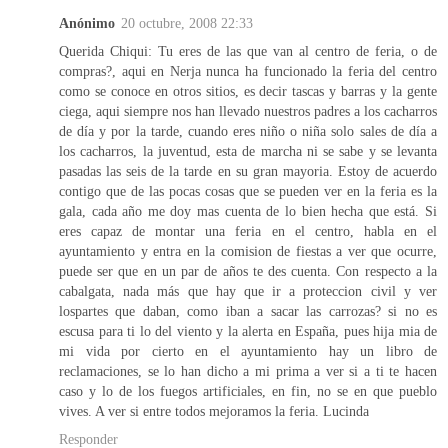
Anónimo
20 octubre, 2008 22:33
Querida Chiqui: Tu eres de las que van al centro de feria, o de
compras?, aqui en Nerja nunca ha funcionado la feria del centro
como se conoce en otros sitios, es decir tascas y barras y la gente
ciega, aqui siempre nos han llevado nuestros padres a los cacharros
de día y por la tarde, cuando eres niño o niña solo sales de día a
los cacharros, la juventud, esta de marcha ni se sabe y se levanta
pasadas las seis de la tarde en su gran mayoria. Estoy de acuerdo
contigo que de las pocas cosas que se pueden ver en la feria es la
gala, cada año me doy mas cuenta de lo bien hecha que está. Si
eres capaz de montar una feria en el centro, habla en el
ayuntamiento y entra en la comision de fiestas a ver que ocurre,
puede ser que en un par de años te des cuenta. Con respecto a la
cabalgata, nada más que hay que ir a proteccion civil y ver
lospartes que daban, como iban a sacar las carrozas? si no es
escusa para ti lo del viento y la alerta en España, pues hija mia de
mi vida por cierto en el ayuntamiento hay un libro de
reclamaciones, se lo han dicho a mi prima a ver si a ti te hacen
caso y lo de los fuegos artificiales, en fin, no se en que pueblo
vives. A ver si entre todos mejoramos la feria. Lucinda
Responder