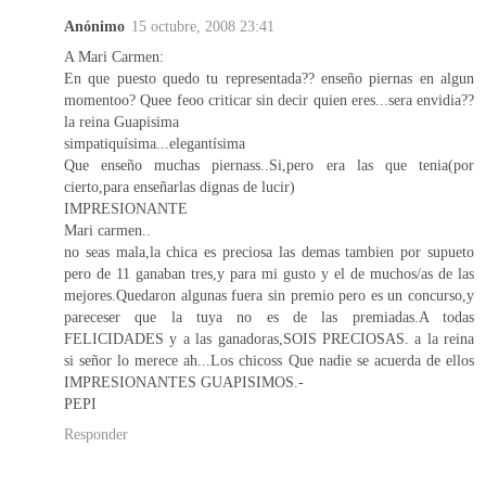
Anónimo
15 octubre, 2008 23:41
A Mari Carmen:
En que puesto quedo tu representada?? enseño piernas en algun
momentoo? Quee feoo criticar sin decir quien eres...sera envidia??
la reina Guapisima
simpatiquísima...elegantísima
Que enseño muchas piernass..Si,pero era las que tenia(por
cierto,para enseñarlas dignas de lucir)
IMPRESIONANTE
Mari carmen..
no seas mala,la chica es preciosa las demas tambien por supueto
pero de 11 ganaban tres,y para mi gusto y el de muchos/as de las
mejores.Quedaron algunas fuera sin premio pero es un concurso,y
pareceser que la tuya no es de las premiadas.A todas
FELICIDADES y a las ganadoras,SOIS PRECIOSAS. a la reina
si señor lo merece ah...Los chicoss Que nadie se acuerda de ellos
IMPRESIONANTES GUAPISIMOS.-
PEPI
Responder