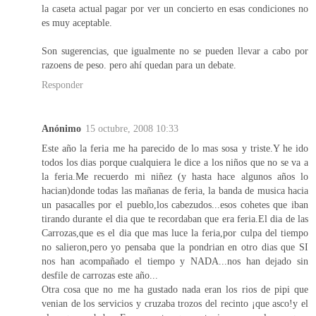
la caseta actual pagar por ver un concierto en esas condiciones no
es muy aceptable.
Son sugerencias, que igualmente no se pueden llevar a cabo por
razoens de peso. pero ahí quedan para un debate.
Responder
Anónimo
15 octubre, 2008 10:33
Este año la feria me ha parecido de lo mas sosa y triste.Y he ido
todos los dias porque cualquiera le dice a los niños que no se va a
la feria.Me recuerdo mi niñez (y hasta hace algunos años lo
hacian)donde todas las mañanas de feria, la banda de musica hacia
un pasacalles por el pueblo,los cabezudos...esos cohetes que iban
tirando durante el dia que te recordaban que era feria.El dia de las
Carrozas,que es el dia que mas luce la feria,por culpa del tiempo
no salieron,pero yo pensaba que la pondrian en otro dias que SI
nos han acompañado el tiempo y NADA...nos han dejado sin
desfile de carrozas este año...
Otra cosa que no me ha gustado nada eran los rios de pipi que
venian de los servicios y cruzaba trozos del recinto ¡que asco!y el