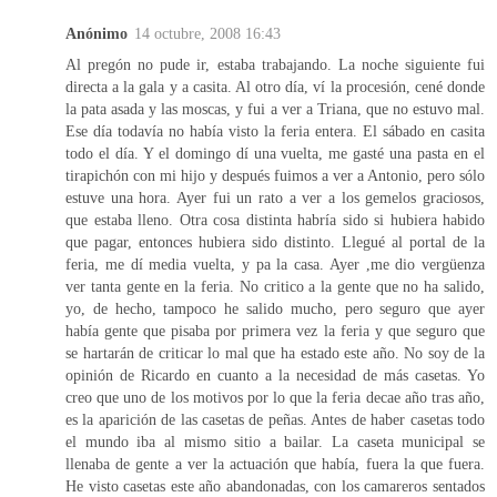
Anónimo
14 octubre, 2008 16:43
Al pregón no pude ir, estaba trabajando. La noche siguiente fui
directa a la gala y a casita. Al otro día, ví la procesión, cené donde
la pata asada y las moscas, y fui a ver a Triana, que no estuvo mal.
Ese día todavía no había visto la feria entera. El sábado en casita
todo el día. Y el domingo dí una vuelta, me gasté una pasta en el
tirapichón con mi hijo y después fuimos a ver a Antonio, pero sólo
estuve una hora. Ayer fui un rato a ver a los gemelos graciosos,
que estaba lleno. Otra cosa distinta habría sido si hubiera habido
que pagar, entonces hubiera sido distinto. Llegué al portal de la
feria, me dí media vuelta, y pa la casa. Ayer ,me dio vergüenza
ver tanta gente en la feria. No critico a la gente que no ha salido,
yo, de hecho, tampoco he salido mucho, pero seguro que ayer
había gente que pisaba por primera vez la feria y que seguro que
se hartarán de criticar lo mal que ha estado este año. No soy de la
opinión de Ricardo en cuanto a la necesidad de más casetas. Yo
creo que uno de los motivos por lo que la feria decae año tras año,
es la aparición de las casetas de peñas. Antes de haber casetas todo
el mundo iba al mismo sitio a bailar. La caseta municipal se
llenaba de gente a ver la actuación que había, fuera la que fuera.
He visto casetas este año abandonadas, con los camareros sentados