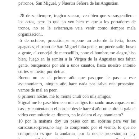
patronos, San Miguel, y Nuestra Señora de las Angustias.
-28 de septiempre, tragico suceso, veo bien que se suspendieran
los actos, pero lo que no veo bien es que a los portadores de
tronos, no se le avisaran,se veia venir como siempre mala
organizacion,.
-5 de octubre, procesion,se supone un acto de la feria, luces
apagadas, el trono de San Miguel falta gente, no puede salir, busca
a gente, el concejal de mercadillo, pone el hombro,me alegro,hiso
bien, luego en la ermita a la Virgen de la Angustias nos faltan
gente, busquemos por ahi a unos cuantos, hasta nuestro antonio
cortes se metio, por detras.
Bueno no es el primer año que pasa,que le pasa a este
ayuntamiento, ningun año hace nada por salva esta prosesion,
vamos de mal en peor.
8 primera noche, me lo monte chuli con mis amigos.
9 igual me lo pase bien con mis amigos tomando unas copas en mi
casa, y comentando el porque desde hace 4 año no emite la gala el
video comunitario en directo, no le dejara el ayuntamiento?
10 por la mañana doy un paseo con mi sobrina para ver las
carrozas,sorpresa,no hay, lo comprendo por el viento, lo que no
comprendo es que la anularan, por la noche procesion,no hay