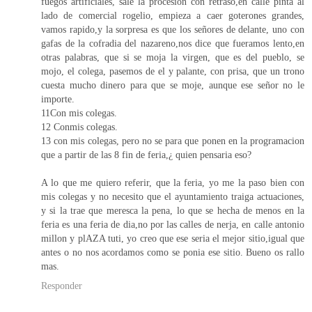
fuegos artificiales, sale la procesion con retraso,en calle pinta al
lado de comercial rogelio, empieza a caer goterones grandes,
vamos rapido,y la sorpresa es que los señores de delante, uno con
gafas de la cofradia del nazareno,nos dice que fueramos lento,en
otras palabras, que si se moja la virgen, que es del pueblo, se
mojo, el colega, pasemos de el y palante, con prisa, que un trono
cuesta mucho dinero para que se moje, aunque ese señor no le
importe.
11Con mis colegas.
12 Conmis colegas.
13 con mis colegas, pero no se para que ponen en la programacion
que a partir de las 8 fin de feria,¿ quien pensaria eso?
A lo que me quiero referir, que la feria, yo me la paso bien con
mis colegas y no necesito que el ayuntamiento traiga actuaciones,
y si la trae que meresca la pena, lo que se hecha de menos en la
feria es una feria de dia,no por las calles de nerja, en calle antonio
millon y plAZA tuti, yo creo que ese seria el mejor sitio,igual que
antes o no nos acordamos como se ponia ese sitio. Bueno os rallo
mas.
Responder