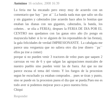
Anónimo
16 octubre, 2008 16:39
La feria me ha encatado pero estoy muy de acuerdo con un
comentario que hay ``por ai´´.La banda nada mas que salio un dia
y sin gigantes y cabezudos (me acuerdo hace años lo bonitas que
estaban las dianas con sus gigantes, cabezudos, la banda, los
cohetes... se olia a FERIA), despues la FERIA DE DIA POR EL
CENTRO nos quedamos con las ganas otro año (lo pongo en
mayuscula haber si lo ve alguien de los reponsables de las fiestas),
la gala felicidades de verdad IMPRESIONANTE. La cabalgata me
parece una verguenza que no saliera otro dia (ese dinero ``pa´´
ellos pa irse a comer)
porque si no pueden venir 3 tractores de velez pues que saquen 2
carrozas en vez de 6 y que salgan las agrupaciones musicales de
nuestro pueblo sino pueden venir las de fuera. Asi que no me
parece escusa el tema del viento. Y los fuegos de la procesion
segun he escuchado ya estaban comprados... pues se tiran y punto,
sino se puede en la procesion puess el dia que se pueda.Pues eso es
todo aver si podemos mejorar poco a poco nuestra feria.
Chiqui
Responder