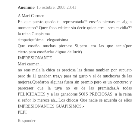
Anónimo
15 octubre, 2008 23:41
A Mari Carmen:
En que puesto quedo tu representada?? enseño piernas en algun
momentoo? Quee feoo criticar sin decir quien eres...sera envidia??
la reina Guapisima
simpatiquísima...elegantísima
Que enseño muchas piernass..Si,pero era las que tenia(por
cierto,para enseñarlas dignas de lucir)
IMPRESIONANTE
Mari carmen..
no seas mala,la chica es preciosa las demas tambien por supueto
pero de 11 ganaban tres,y para mi gusto y el de muchos/as de las
mejores.Quedaron algunas fuera sin premio pero es un concurso,y
pareceser que la tuya no es de las premiadas.A todas
FELICIDADES y a las ganadoras,SOIS PRECIOSAS. a la reina
si señor lo merece ah...Los chicoss Que nadie se acuerda de ellos
IMPRESIONANTES GUAPISIMOS.-
PEPI
Responder