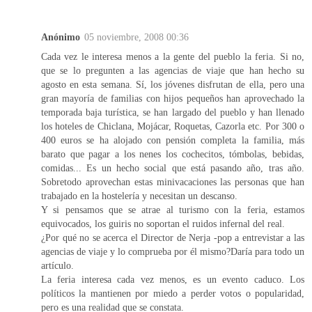
Anónimo
05 noviembre, 2008 00:36
Cada vez le interesa menos a la gente del pueblo la feria. Si no,
que se lo pregunten a las agencias de viaje que han hecho su
agosto en esta semana. Sí, los jóvenes disfrutan de ella, pero una
gran mayoría de familias con hijos pequeños han aprovechado la
temporada baja turística, se han largado del pueblo y han llenado
los hoteles de Chiclana, Mojácar, Roquetas, Cazorla etc. Por 300 o
400 euros se ha alojado con pensión completa la familia, más
barato que pagar a los nenes los cochecitos, tómbolas, bebidas,
comidas... Es un hecho social que está pasando año, tras año.
Sobretodo aprovechan estas minivacaciones las personas que han
trabajado en la hostelería y necesitan un descanso.
Y si pensamos que se atrae al turismo con la feria, estamos
equivocados, los guiris no soportan el ruidos infernal del real.
¿Por qué no se acerca el Director de Nerja -pop a entrevistar a las
agencias de viaje y lo comprueba por él mismo?Daría para todo un
artículo.
La feria interesa cada vez menos, es un evento caduco. Los
políticos la mantienen por miedo a perder votos o popularidad,
pero es una realidad que se constata.