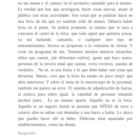
en sus mesas y el cantaor en el escenario cantando para sí mismo.
Es verdad que hay que arriesgarse, hacer cosas nuevas, atraer al
público con otras actividades. Son cosas que se podrían hacer en
una feria de día que yo también echo de menos. Debería haber
feria en el paseo. Se podría proponer, lo mismo que se saca a
concurso el cartel de la feria, que todo aquel que quisiera actuar,
ya sea bailando, cantando, o cualquier otro tipo de
entretenimiento, hiciera su propuesta a la comisión de fiestas. Y
crear un programa de día. Tenemos muchos músicos infantiles,
niños que cantan, (de diferentes estilos), gente que hace teatro,
personas de la tercera edad que cantan, coros rocieros, pandas de
verdiales... No sé, es una fiesta y lo que debe haber son cosas que
diviertan. Bueno, creo que la feria ha estado un poco mejor que
años anteriores. Y sobre el tema de la macrocarpa de la juventud,
también me parece un error. El sistema de adjudicación de barras,
la música para todos igual, la cantidad de personas tomando
alcohol junta... Es un mundo aparte. Aquello no es la feria.
Aquello es un tugurio donde se permite que NIÑAS de trece y
catorce años se suban casi desnudas a una barra a bailar. Lo único
que puedes hacer allí es beber. Deberían estar separadas por
establecimientos, como las demás.
Responder