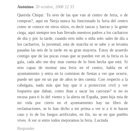
Anónimo
20 octubre, 2008 22:33
Querida Chiqui: Tu eres de las que van al centro de feria, o de
compras?, aqui en Nerja nunca ha funcionado la feria del centro
como se conoce en otros sitios, es decir tascas y barras y la gente
ciega, aqui siempre nos han llevado nuestros padres a los cacharros
de día y por la tarde, cuando eres niño o niña solo sales de día a
los cacharros, la juventud, esta de marcha ni se sabe y se levanta
pasadas las seis de la tarde en su gran mayoria. Estoy de acuerdo
contigo que de las pocas cosas que se pueden ver en la feria es la
gala, cada año me doy mas cuenta de lo bien hecha que está. Si
eres capaz de montar una feria en el centro, habla en el
ayuntamiento y entra en la comision de fiestas a ver que ocurre,
puede ser que en un par de años te des cuenta. Con respecto a la
cabalgata, nada más que hay que ir a proteccion civil y ver
lospartes que daban, como iban a sacar las carrozas? si no es
escusa para ti lo del viento y la alerta en España, pues hija mia de
mi vida por cierto en el ayuntamiento hay un libro de
reclamaciones, se lo han dicho a mi prima a ver si a ti te hacen
caso y lo de los fuegos artificiales, en fin, no se en que pueblo
vives. A ver si entre todos mejoramos la feria. Lucinda
Responder