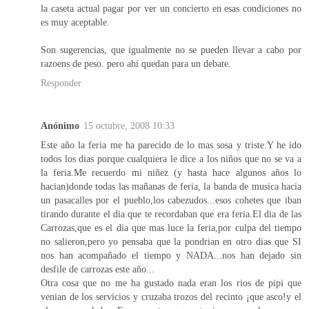
la caseta actual pagar por ver un concierto en esas condiciones no
es muy aceptable.
Son sugerencias, que igualmente no se pueden llevar a cabo por
razoens de peso. pero ahí quedan para un debate.
Responder
Anónimo
15 octubre, 2008 10:33
Este año la feria me ha parecido de lo mas sosa y triste.Y he ido
todos los dias porque cualquiera le dice a los niños que no se va a
la feria.Me recuerdo mi niñez (y hasta hace algunos años lo
hacian)donde todas las mañanas de feria, la banda de musica hacia
un pasacalles por el pueblo,los cabezudos...esos cohetes que iban
tirando durante el dia que te recordaban que era feria.El dia de las
Carrozas,que es el dia que mas luce la feria,por culpa del tiempo
no salieron,pero yo pensaba que la pondrian en otro dias que SI
nos han acompañado el tiempo y NADA...nos han dejado sin
desfile de carrozas este año...
Otra cosa que no me ha gustado nada eran los rios de pipi que
venian de los servicios y cruzaba trozos del recinto ¡que asco!y el