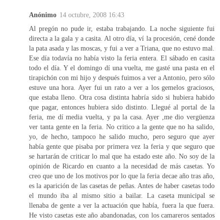
Anónimo
14 octubre, 2008 16:43
Al pregón no pude ir, estaba trabajando. La noche siguiente fui
directa a la gala y a casita. Al otro día, ví la procesión, cené donde
la pata asada y las moscas, y fui a ver a Triana, que no estuvo mal.
Ese día todavía no había visto la feria entera. El sábado en casita
todo el día. Y el domingo dí una vuelta, me gasté una pasta en el
tirapichón con mi hijo y después fuimos a ver a Antonio, pero sólo
estuve una hora. Ayer fui un rato a ver a los gemelos graciosos,
que estaba lleno. Otra cosa distinta habría sido si hubiera habido
que pagar, entonces hubiera sido distinto. Llegué al portal de la
feria, me dí media vuelta, y pa la casa. Ayer ,me dio vergüenza
ver tanta gente en la feria. No critico a la gente que no ha salido,
yo, de hecho, tampoco he salido mucho, pero seguro que ayer
había gente que pisaba por primera vez la feria y que seguro que
se hartarán de criticar lo mal que ha estado este año. No soy de la
opinión de Ricardo en cuanto a la necesidad de más casetas. Yo
creo que uno de los motivos por lo que la feria decae año tras año,
es la aparición de las casetas de peñas. Antes de haber casetas todo
el mundo iba al mismo sitio a bailar. La caseta municipal se
llenaba de gente a ver la actuación que había, fuera la que fuera.
He visto casetas este año abandonadas, con los camareros sentados