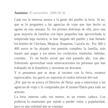
Anónimo
05 noviembre, 2008 00:36
Cada vez le interesa menos a la gente del pueblo la feria. Si no,
que se lo pregunten a las agencias de viaje que han hecho su
agosto en esta semana. Sí, los jóvenes disfrutan de ella, pero una
gran mayoría de familias con hijos pequeños han aprovechado la
temporada baja turística, se han largado del pueblo y han llenado
los hoteles de Chiclana, Mojácar, Roquetas, Cazorla etc. Por 300 o
400 euros se ha alojado con pensión completa la familia, más
barato que pagar a los nenes los cochecitos, tómbolas, bebidas,
comidas... Es un hecho social que está pasando año, tras año.
Sobretodo aprovechan estas minivacaciones las personas que han
trabajado en la hostelería y necesitan un descanso.
Y si pensamos que se atrae al turismo con la feria, estamos
equivocados, los guiris no soportan el ruidos infernal del real.
¿Por qué no se acerca el Director de Nerja -pop a entrevistar a las
agencias de viaje y lo comprueba por él mismo?Daría para todo un
artículo.
La feria interesa cada vez menos, es un evento caduco. Los
políticos la mantienen por miedo a perder votos o popularidad,
pero es una realidad que se constata.