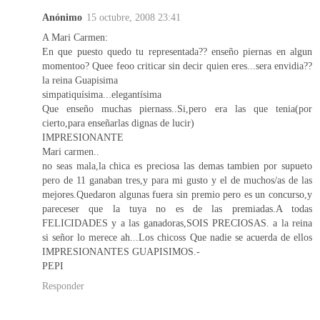
Anónimo
15 octubre, 2008 23:41
A Mari Carmen:
En que puesto quedo tu representada?? enseño piernas en algun
momentoo? Quee feoo criticar sin decir quien eres...sera envidia??
la reina Guapisima
simpatiquísima...elegantísima
Que enseño muchas piernass..Si,pero era las que tenia(por
cierto,para enseñarlas dignas de lucir)
IMPRESIONANTE
Mari carmen..
no seas mala,la chica es preciosa las demas tambien por supueto
pero de 11 ganaban tres,y para mi gusto y el de muchos/as de las
mejores.Quedaron algunas fuera sin premio pero es un concurso,y
pareceser que la tuya no es de las premiadas.A todas
FELICIDADES y a las ganadoras,SOIS PRECIOSAS. a la reina
si señor lo merece ah...Los chicoss Que nadie se acuerda de ellos
IMPRESIONANTES GUAPISIMOS.-
PEPI
Responder