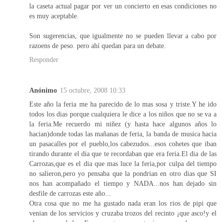
la caseta actual pagar por ver un concierto en esas condiciones no
es muy aceptable.
Son sugerencias, que igualmente no se pueden llevar a cabo por
razoens de peso. pero ahí quedan para un debate.
Responder
Anónimo
15 octubre, 2008 10:33
Este año la feria me ha parecido de lo mas sosa y triste.Y he ido
todos los dias porque cualquiera le dice a los niños que no se va a
la feria.Me recuerdo mi niñez (y hasta hace algunos años lo
hacian)donde todas las mañanas de feria, la banda de musica hacia
un pasacalles por el pueblo,los cabezudos...esos cohetes que iban
tirando durante el dia que te recordaban que era feria.El dia de las
Carrozas,que es el dia que mas luce la feria,por culpa del tiempo
no salieron,pero yo pensaba que la pondrian en otro dias que SI
nos han acompañado el tiempo y NADA...nos han dejado sin
desfile de carrozas este año...
Otra cosa que no me ha gustado nada eran los rios de pipi que
venian de los servicios y cruzaba trozos del recinto ¡que asco!y el