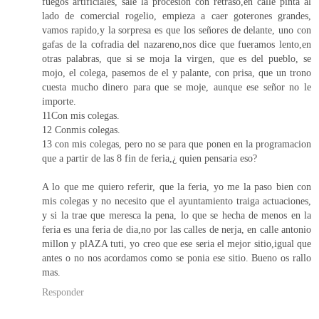
fuegos artificiales, sale la procesion con retraso,en calle pinta al
lado de comercial rogelio, empieza a caer goterones grandes,
vamos rapido,y la sorpresa es que los señores de delante, uno con
gafas de la cofradia del nazareno,nos dice que fueramos lento,en
otras palabras, que si se moja la virgen, que es del pueblo, se
mojo, el colega, pasemos de el y palante, con prisa, que un trono
cuesta mucho dinero para que se moje, aunque ese señor no le
importe.
11Con mis colegas.
12 Conmis colegas.
13 con mis colegas, pero no se para que ponen en la programacion
que a partir de las 8 fin de feria,¿ quien pensaria eso?
A lo que me quiero referir, que la feria, yo me la paso bien con
mis colegas y no necesito que el ayuntamiento traiga actuaciones,
y si la trae que meresca la pena, lo que se hecha de menos en la
feria es una feria de dia,no por las calles de nerja, en calle antonio
millon y plAZA tuti, yo creo que ese seria el mejor sitio,igual que
antes o no nos acordamos como se ponia ese sitio. Bueno os rallo
mas.
Responder