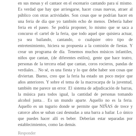
en sus mesas y el cantaor en el escenario cantando para sí mismo.
Es verdad que hay que arriesgarse, hacer cosas nuevas, atraer al
público con otras actividades. Son cosas que se podrían hacer en
una feria de día que yo también echo de menos. Debería haber
feria en el paseo. Se podría proponer, lo mismo que se saca a
concurso el cartel de la feria, que todo aquel que quisiera actuar,
ya sea bailando, cantando, o cualquier otro tipo de
entretenimiento, hiciera su propuesta a la comisión de fiestas. Y
crear un programa de día. Tenemos muchos músicos infantiles,
niños que cantan, (de diferentes estilos), gente que hace teatro,
personas de la tercera edad que cantan, coros rocieros, pandas de
verdiales... No sé, es una fiesta y lo que debe haber son cosas que
diviertan. Bueno, creo que la feria ha estado un poco mejor que
años anteriores. Y sobre el tema de la macrocarpa de la juventud,
también me parece un error. El sistema de adjudicación de barras,
la música para todos igual, la cantidad de personas tomando
alcohol junta... Es un mundo aparte. Aquello no es la feria.
Aquello es un tugurio donde se permite que NIÑAS de trece y
catorce años se suban casi desnudas a una barra a bailar. Lo único
que puedes hacer allí es beber. Deberían estar separadas por
establecimientos, como las demás.
Responder