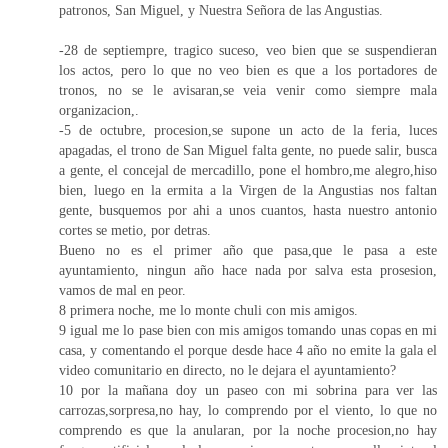
patronos, San Miguel, y Nuestra Señora de las Angustias.
-28 de septiempre, tragico suceso, veo bien que se suspendieran
los actos, pero lo que no veo bien es que a los portadores de
tronos, no se le avisaran,se veia venir como siempre mala
organizacion,.
-5 de octubre, procesion,se supone un acto de la feria, luces
apagadas, el trono de San Miguel falta gente, no puede salir, busca
a gente, el concejal de mercadillo, pone el hombro,me alegro,hiso
bien, luego en la ermita a la Virgen de la Angustias nos faltan
gente, busquemos por ahi a unos cuantos, hasta nuestro antonio
cortes se metio, por detras.
Bueno no es el primer año que pasa,que le pasa a este
ayuntamiento, ningun año hace nada por salva esta prosesion,
vamos de mal en peor.
8 primera noche, me lo monte chuli con mis amigos.
9 igual me lo pase bien con mis amigos tomando unas copas en mi
casa, y comentando el porque desde hace 4 año no emite la gala el
video comunitario en directo, no le dejara el ayuntamiento?
10 por la mañana doy un paseo con mi sobrina para ver las
carrozas,sorpresa,no hay, lo comprendo por el viento, lo que no
comprendo es que la anularan, por la noche procesion,no hay