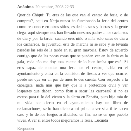
Anónimo
20 octubre, 2008 22:33
Querida Chiqui: Tu eres de las que van al centro de feria, o de
compras?, aqui en Nerja nunca ha funcionado la feria del centro
como se conoce en otros sitios, es decir tascas y barras y la gente
ciega, aqui siempre nos han llevado nuestros padres a los cacharros
de día y por la tarde, cuando eres niño o niña solo sales de día a
los cacharros, la juventud, esta de marcha ni se sabe y se levanta
pasadas las seis de la tarde en su gran mayoria. Estoy de acuerdo
contigo que de las pocas cosas que se pueden ver en la feria es la
gala, cada año me doy mas cuenta de lo bien hecha que está. Si
eres capaz de montar una feria en el centro, habla en el
ayuntamiento y entra en la comision de fiestas a ver que ocurre,
puede ser que en un par de años te des cuenta. Con respecto a la
cabalgata, nada más que hay que ir a proteccion civil y ver
lospartes que daban, como iban a sacar las carrozas? si no es
escusa para ti lo del viento y la alerta en España, pues hija mia de
mi vida por cierto en el ayuntamiento hay un libro de
reclamaciones, se lo han dicho a mi prima a ver si a ti te hacen
caso y lo de los fuegos artificiales, en fin, no se en que pueblo
vives. A ver si entre todos mejoramos la feria. Lucinda
Responder