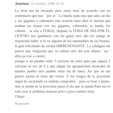
Anónimo
16 octubre, 2008 16:39
La feria me ha encatado pero estoy muy de acuerdo con un
comentario que hay ``por ai´´.La banda nada mas que salio un dia
y sin gigantes y cabezudos (me acuerdo hace años lo bonitas que
estaban las dianas con sus gigantes, cabezudos, la banda, los
cohetes... se olia a FERIA), despues la FERIA DE DIA POR EL
CENTRO nos quedamos con las ganas otro año (lo pongo en
mayuscula haber si lo ve alguien de los reponsables de las fiestas),
la gala felicidades de verdad IMPRESIONANTE. La cabalgata me
parece una verguenza que no saliera otro dia (ese dinero ``pa´´
ellos pa irse a comer)
porque si no pueden venir 3 tractores de velez pues que saquen 2
carrozas en vez de 6 y que salgan las agrupaciones musicales de
nuestro pueblo sino pueden venir las de fuera. Asi que no me
parece escusa el tema del viento. Y los fuegos de la procesion
segun he escuchado ya estaban comprados... pues se tiran y punto,
sino se puede en la procesion puess el dia que se pueda.Pues eso es
todo aver si podemos mejorar poco a poco nuestra feria.
Chiqui
Responder