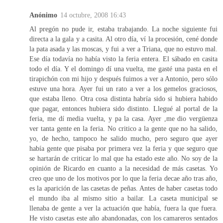
Anónimo
14 octubre, 2008 16:43
Al pregón no pude ir, estaba trabajando. La noche siguiente fui
directa a la gala y a casita. Al otro día, ví la procesión, cené donde
la pata asada y las moscas, y fui a ver a Triana, que no estuvo mal.
Ese día todavía no había visto la feria entera. El sábado en casita
todo el día. Y el domingo dí una vuelta, me gasté una pasta en el
tirapichón con mi hijo y después fuimos a ver a Antonio, pero sólo
estuve una hora. Ayer fui un rato a ver a los gemelos graciosos,
que estaba lleno. Otra cosa distinta habría sido si hubiera habido
que pagar, entonces hubiera sido distinto. Llegué al portal de la
feria, me dí media vuelta, y pa la casa. Ayer ,me dio vergüenza
ver tanta gente en la feria. No critico a la gente que no ha salido,
yo, de hecho, tampoco he salido mucho, pero seguro que ayer
había gente que pisaba por primera vez la feria y que seguro que
se hartarán de criticar lo mal que ha estado este año. No soy de la
opinión de Ricardo en cuanto a la necesidad de más casetas. Yo
creo que uno de los motivos por lo que la feria decae año tras año,
es la aparición de las casetas de peñas. Antes de haber casetas todo
el mundo iba al mismo sitio a bailar. La caseta municipal se
llenaba de gente a ver la actuación que había, fuera la que fuera.
He visto casetas este año abandonadas, con los camareros sentados