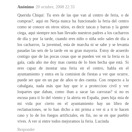
Anónimo
20 octubre, 2008 22:33
Querida Chiqui: Tu eres de las que van al centro de feria, o de
compras?, aqui en Nerja nunca ha funcionado la feria del centro
como se conoce en otros sitios, es decir tascas y barras y la gente
ciega, aqui siempre nos han llevado nuestros padres a los cacharros
de día y por la tarde, cuando eres niño o niña solo sales de día a
los cacharros, la juventud, esta de marcha ni se sabe y se levanta
pasadas las seis de la tarde en su gran mayoria. Estoy de acuerdo
contigo que de las pocas cosas que se pueden ver en la feria es la
gala, cada año me doy mas cuenta de lo bien hecha que está. Si
eres capaz de montar una feria en el centro, habla en el
ayuntamiento y entra en la comision de fiestas a ver que ocurre,
puede ser que en un par de años te des cuenta. Con respecto a la
cabalgata, nada más que hay que ir a proteccion civil y ver
lospartes que daban, como iban a sacar las carrozas? si no es
escusa para ti lo del viento y la alerta en España, pues hija mia de
mi vida por cierto en el ayuntamiento hay un libro de
reclamaciones, se lo han dicho a mi prima a ver si a ti te hacen
caso y lo de los fuegos artificiales, en fin, no se en que pueblo
vives. A ver si entre todos mejoramos la feria. Lucinda
Responder