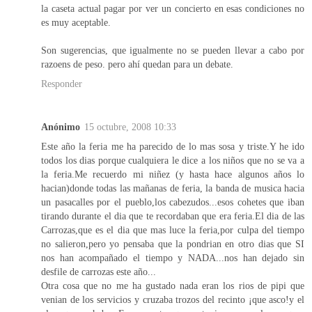
la caseta actual pagar por ver un concierto en esas condiciones no
es muy aceptable.
Son sugerencias, que igualmente no se pueden llevar a cabo por
razoens de peso. pero ahí quedan para un debate.
Responder
Anónimo
15 octubre, 2008 10:33
Este año la feria me ha parecido de lo mas sosa y triste.Y he ido
todos los dias porque cualquiera le dice a los niños que no se va a
la feria.Me recuerdo mi niñez (y hasta hace algunos años lo
hacian)donde todas las mañanas de feria, la banda de musica hacia
un pasacalles por el pueblo,los cabezudos...esos cohetes que iban
tirando durante el dia que te recordaban que era feria.El dia de las
Carrozas,que es el dia que mas luce la feria,por culpa del tiempo
no salieron,pero yo pensaba que la pondrian en otro dias que SI
nos han acompañado el tiempo y NADA...nos han dejado sin
desfile de carrozas este año...
Otra cosa que no me ha gustado nada eran los rios de pipi que
venian de los servicios y cruzaba trozos del recinto ¡que asco!y el