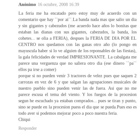
Anónimo
16 octubre, 2008 16:39
La feria me ha encatado pero estoy muy de acuerdo con un
comentario que hay ``por ai´´.La banda nada mas que salio un dia
y sin gigantes y cabezudos (me acuerdo hace años lo bonitas que
estaban las dianas con sus gigantes, cabezudos, la banda, los
cohetes... se olia a FERIA), despues la FERIA DE DIA POR EL
CENTRO nos quedamos con las ganas otro año (lo pongo en
mayuscula haber si lo ve alguien de los reponsables de las fiestas),
la gala felicidades de verdad IMPRESIONANTE. La cabalgata me
parece una verguenza que no saliera otro dia (ese dinero ``pa´´
ellos pa irse a comer)
porque si no pueden venir 3 tractores de velez pues que saquen 2
carrozas en vez de 6 y que salgan las agrupaciones musicales de
nuestro pueblo sino pueden venir las de fuera. Asi que no me
parece escusa el tema del viento. Y los fuegos de la procesion
segun he escuchado ya estaban comprados... pues se tiran y punto,
sino se puede en la procesion puess el dia que se pueda.Pues eso es
todo aver si podemos mejorar poco a poco nuestra feria.
Chiqui
Responder