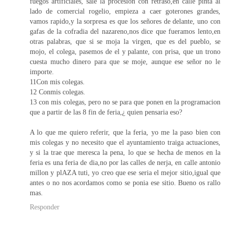
fuegos artificiales, sale la procesion con retraso,en calle pinta al
lado de comercial rogelio, empieza a caer goterones grandes,
vamos rapido,y la sorpresa es que los señores de delante, uno con
gafas de la cofradia del nazareno,nos dice que fueramos lento,en
otras palabras, que si se moja la virgen, que es del pueblo, se
mojo, el colega, pasemos de el y palante, con prisa, que un trono
cuesta mucho dinero para que se moje, aunque ese señor no le
importe.
11Con mis colegas.
12 Conmis colegas.
13 con mis colegas, pero no se para que ponen en la programacion
que a partir de las 8 fin de feria,¿ quien pensaria eso?
A lo que me quiero referir, que la feria, yo me la paso bien con
mis colegas y no necesito que el ayuntamiento traiga actuaciones,
y si la trae que meresca la pena, lo que se hecha de menos en la
feria es una feria de dia,no por las calles de nerja, en calle antonio
millon y plAZA tuti, yo creo que ese seria el mejor sitio,igual que
antes o no nos acordamos como se ponia ese sitio. Bueno os rallo
mas.
Responder