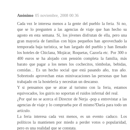
Anónimo
05 noviembre, 2008 00:36
Cada vez le interesa menos a la gente del pueblo la feria. Si no,
que se lo pregunten a las agencias de viaje que han hecho su
agosto en esta semana. Sí, los jóvenes disfrutan de ella, pero una
gran mayoría de familias con hijos pequeños han aprovechado la
temporada baja turística, se han largado del pueblo y han llenado
los hoteles de Chiclana, Mojácar, Roquetas, Cazorla etc. Por 300 o
400 euros se ha alojado con pensión completa la familia, más
barato que pagar a los nenes los cochecitos, tómbolas, bebidas,
comidas... Es un hecho social que está pasando año, tras año.
Sobretodo aprovechan estas minivacaciones las personas que han
trabajado en la hostelería y necesitan un descanso.
Y si pensamos que se atrae al turismo con la feria, estamos
equivocados, los guiris no soportan el ruidos infernal del real.
¿Por qué no se acerca el Director de Nerja -pop a entrevistar a las
agencias de viaje y lo comprueba por él mismo?Daría para todo un
artículo.
La feria interesa cada vez menos, es un evento caduco. Los
políticos la mantienen por miedo a perder votos o popularidad,
pero es una realidad que se constata.