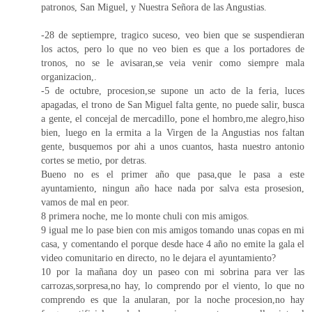
patronos, San Miguel, y Nuestra Señora de las Angustias.
-28 de septiempre, tragico suceso, veo bien que se suspendieran
los actos, pero lo que no veo bien es que a los portadores de
tronos, no se le avisaran,se veia venir como siempre mala
organizacion,.
-5 de octubre, procesion,se supone un acto de la feria, luces
apagadas, el trono de San Miguel falta gente, no puede salir, busca
a gente, el concejal de mercadillo, pone el hombro,me alegro,hiso
bien, luego en la ermita a la Virgen de la Angustias nos faltan
gente, busquemos por ahi a unos cuantos, hasta nuestro antonio
cortes se metio, por detras.
Bueno no es el primer año que pasa,que le pasa a este
ayuntamiento, ningun año hace nada por salva esta prosesion,
vamos de mal en peor.
8 primera noche, me lo monte chuli con mis amigos.
9 igual me lo pase bien con mis amigos tomando unas copas en mi
casa, y comentando el porque desde hace 4 año no emite la gala el
video comunitario en directo, no le dejara el ayuntamiento?
10 por la mañana doy un paseo con mi sobrina para ver las
carrozas,sorpresa,no hay, lo comprendo por el viento, lo que no
comprendo es que la anularan, por la noche procesion,no hay