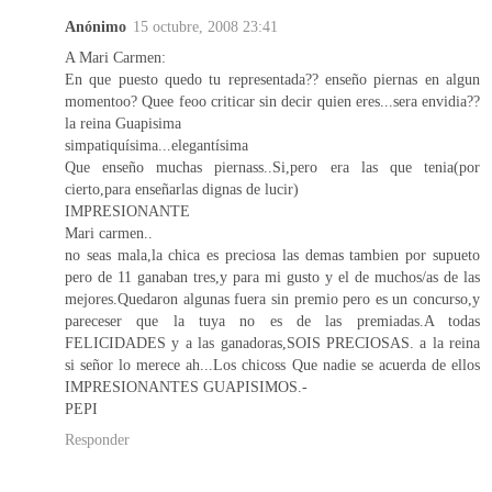
Anónimo
15 octubre, 2008 23:41
A Mari Carmen:
En que puesto quedo tu representada?? enseño piernas en algun
momentoo? Quee feoo criticar sin decir quien eres...sera envidia??
la reina Guapisima
simpatiquísima...elegantísima
Que enseño muchas piernass..Si,pero era las que tenia(por
cierto,para enseñarlas dignas de lucir)
IMPRESIONANTE
Mari carmen..
no seas mala,la chica es preciosa las demas tambien por supueto
pero de 11 ganaban tres,y para mi gusto y el de muchos/as de las
mejores.Quedaron algunas fuera sin premio pero es un concurso,y
pareceser que la tuya no es de las premiadas.A todas
FELICIDADES y a las ganadoras,SOIS PRECIOSAS. a la reina
si señor lo merece ah...Los chicoss Que nadie se acuerda de ellos
IMPRESIONANTES GUAPISIMOS.-
PEPI
Responder