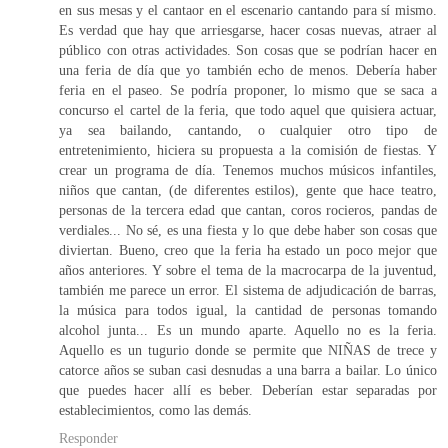
en sus mesas y el cantaor en el escenario cantando para sí mismo.
Es verdad que hay que arriesgarse, hacer cosas nuevas, atraer al
público con otras actividades. Son cosas que se podrían hacer en
una feria de día que yo también echo de menos. Debería haber
feria en el paseo. Se podría proponer, lo mismo que se saca a
concurso el cartel de la feria, que todo aquel que quisiera actuar,
ya sea bailando, cantando, o cualquier otro tipo de
entretenimiento, hiciera su propuesta a la comisión de fiestas. Y
crear un programa de día. Tenemos muchos músicos infantiles,
niños que cantan, (de diferentes estilos), gente que hace teatro,
personas de la tercera edad que cantan, coros rocieros, pandas de
verdiales... No sé, es una fiesta y lo que debe haber son cosas que
diviertan. Bueno, creo que la feria ha estado un poco mejor que
años anteriores. Y sobre el tema de la macrocarpa de la juventud,
también me parece un error. El sistema de adjudicación de barras,
la música para todos igual, la cantidad de personas tomando
alcohol junta... Es un mundo aparte. Aquello no es la feria.
Aquello es un tugurio donde se permite que NIÑAS de trece y
catorce años se suban casi desnudas a una barra a bailar. Lo único
que puedes hacer allí es beber. Deberían estar separadas por
establecimientos, como las demás.
Responder