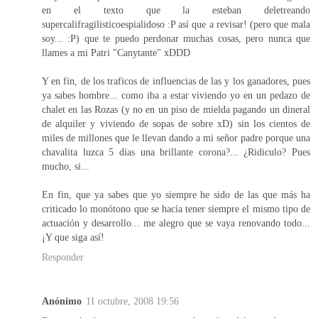
en el texto que la esteban deletreando
supercalifragilisticoespialidoso :P así que a revisar! (pero que mala
soy... :P) que te puedo perdonar muchas cosas, pero nunca que
llames a mi Patri "Canytante" xDDD
Y en fin, de los traficos de influencias de las y los ganadores, pues
ya sabes hombre... como iba a estar viviendo yo en un pedazo de
chalet en las Rozas (y no en un piso de mielda pagando un dineral
de alquiler y viviendo de sopas de sobre xD) sin los cientos de
miles de millones que le llevan dando a mi señor padre porque una
chavalita luzca 5 días una brillante corona?... ¿Ridiculo? Pues
mucho, si...
En fin, que ya sabes que yo siempre he sido de las que más ha
criticado lo monótono que se hacía tener siempre el mismo tipo de
actuación y desarrollo... me alegro que se vaya renovando todo...
¡Y que siga así!
Responder
Anónimo
11 octubre, 2008 19:56