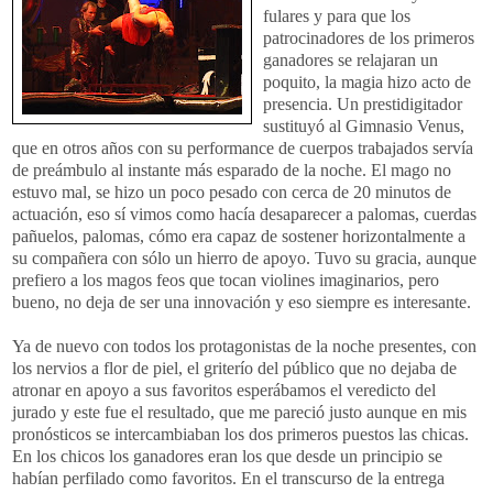
fulares y para que los
patrocinadores de los primeros
ganadores se relajaran un
poquito, la magia hizo acto de
presencia. Un prestidigitador
sustituyó al Gimnasio Venus,
que en otros años con su performance de cuerpos trabajados servía
de preámbulo al instante más esparado de la noche. El mago no
estuvo mal, se hizo un poco pesado con cerca de 20 minutos de
actuación, eso sí vimos como hacía desaparecer a palomas, cuerdas
pañuelos, palomas, cómo era capaz de sostener horizontalmente a
su compañera con sólo un hierro de apoyo. Tuvo su gracia, aunque
prefiero a los magos feos que tocan violines imaginarios, pero
bueno, no deja de ser una innovación y eso siempre es interesante.
Ya de nuevo con todos los protagonistas de la noche presentes, con
los nervios a flor de piel, el griterío del público que no dejaba de
atronar en apoyo a sus favoritos esperábamos el veredicto del
jurado y este fue el resultado, que me pareció justo aunque en mis
pronósticos se intercambiaban los dos primeros puestos las chicas.
En los chicos los ganadores eran los que desde un principio se
habían perfilado como favoritos. En el transcurso de la entrega