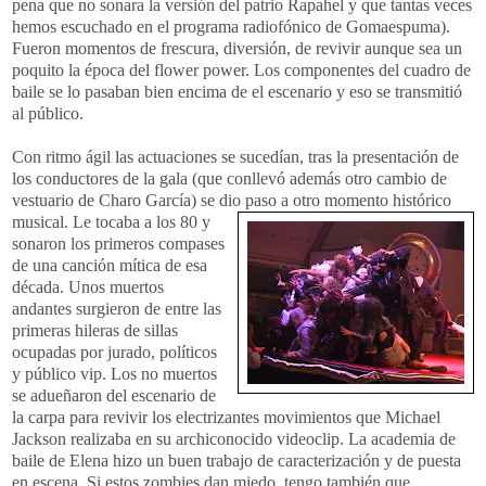
pena que no sonara la versión del patrio Rapahel y que tantas veces
hemos escuchado en el programa radiofónico de Gomaespuma).
Fueron momentos de frescura, diversión, de revivir aunque sea un
poquito la época del flower power. Los componentes del cuadro de
baile se lo pasaban bien encima de el escenario y eso se transmitió
al público.
Con ritmo ágil las actuaciones se sucedían, tras la presentación de
los conductores de la gala (que conllevó además otro cambio de
vestuario de Charo García) se dio paso a otro momento
histórico
musical. Le tocaba a los 80 y
sonaron los primeros compases
de una canción mítica de esa
década. Unos muertos
andantes surgieron de entre las
primeras hileras de sillas
ocupadas por jurado, políticos
y público vip. Los no muertos
se adueñaron del escenario de
la carpa para revivir los electrizantes movimientos que Michael
Jackson realizaba en su archiconocido videoclip. La academia de
baile de Elena hizo un buen trabajo de caracterización y de puesta
en escena. Si estos zombies dan miedo, tengo también que