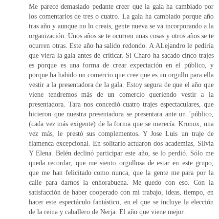
Me parece demasiado pedante creer que la gala ha cambiado por
los comentarios de tres o cuatro. La gala ha cambiado porque año
tras año y aunque no lo creais, gente nueva se va incorporando a la
organización. Unos años se te ocurren unas cosas y otros años se te
ocurren otras. Este año ha salido redondo. A ALejandro le pediría
que viera la gala antes de criticar. Si Charo ha sacado cinco trajes
es porque es una forma de crear expectación en el público, y
porque ha habido un comercio que cree que es un orgullo para ella
vestir a la presentadora de la gala. Estoy segura de que el año que
viene tendremos más de un comercio queriendo vestir a la
presentadora. Tara nos concedió cuatro trajes espectaculares, que
hicieron que nuestra presentadora se presentara ante un ´público,
(cada vez más exigente) de la forma que se merecía. Kronox, una
vez más, le prestó sus complementos. Y Jose Luis un traje de
flamenca excepcional. En solitario actuaron dos academias, Silvia
Y Elena. Belén declinó participar este año, se lo perdió. Sólo me
queda recordar, que me siento orgullosa de estar en este grupo,
que me han felicitado como nunca, que la gente me para por la
calle para darnos la enhorabuena. Me quedo con eso. Con la
satisfacción de haber cooperado con mi trabajo, ideas, tiempo, en
hacer este espectáculo fantástico, en el que se incluye la elección
de la reina y caballero de Nerja. El año que viene mejor.