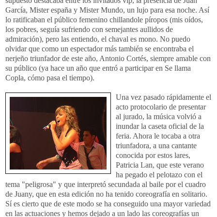
supuesto destacaba entre los invitados vip, la presencia de Juan
García, Mister españa y Mister Mundo, un lujo para esa noche. Así
lo ratificaban el público femenino chillandole píropos (mis oídos,
los pobres, seguía sufriendo con semejantes aullidos de
admiración), pero las entiendo, el chaval es mono. No puedo
olvidar que como un espectador más también se encontraba el
nerjeño triunfador de este año, Antonio Cortés, siempre amable con
su público (ya hace un año que entró a participar en Se llama
Copla, cómo pasa el tiempo).
Una
vez pasado rápidamente el
acto protocolario de presentar
al jurado, la música volvió a
inundar la caseta oficial de la
feria. Ahora le tocaba a otra
triunfadora, a una cantante
conocida por estos lares,
Patricia Lan, que este verano
ha pegado el pelotazo con el
tema "peligrosa" y que interpretó secundada al baile por el cuadro
de Juany, que en esta edición no ha tenido coreografía en solitario.
Sí es cierto que de este modo se ha conseguido una mayor variedad
en las actuaciones y hemos dejado a un lado las coreografías un