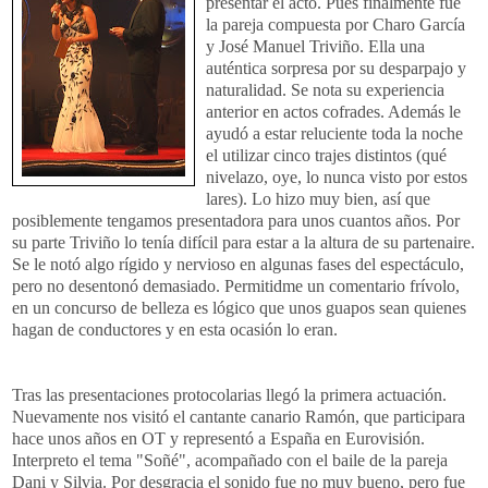
presentar el acto. Pues finalmente fue
la pareja compuesta por Charo García
y José Manuel Triviño. Ella una
auténtica sorpresa por su desparpajo y
naturalidad. Se nota su experiencia
anterior en actos cofrades. Además le
ayudó a estar reluciente toda la noche
el utilizar cinco trajes distintos (qué
nivelazo, oye, lo nunca visto por estos
lares). Lo hizo muy bien, así que
posiblemente tengamos presentadora para unos cuantos años. Por
su parte Triviño lo tenía difícil para estar a la altura de su partenaire.
Se le notó algo rígido y nervioso en algunas fases del espectáculo,
pero no desentonó demasiado. Permitidme un comentario frívolo,
en un concurso de belleza es lógico que unos guapos sean quienes
hagan de conductores y en esta ocasión lo eran.
Tras las presentaciones protocolarias llegó la primera actuación.
Nuevamente nos visitó el cantante canario Ramón, que participara
hace unos años en OT y representó a España en Eurovisión.
Interpreto el tema "Soñé", acompañado con el baile de la pareja
Dani y Silvia. Por desgracia el sonido fue no muy bueno, pero fue