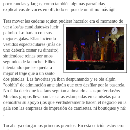
poco rancias y largas, como también algunas parrafadas
explicativas de voces en off, todo en pos de un ritmo más ágil.
Tras mover las caderas (quien pudiera hacerlo) era el momento de
ver a los/as candidatos
/as lucir
palmito. Lo harían con sus
mejores galas. Ellas luciendo
vestidos espectaculares (más de
uno debería costar su dinerito),
sintiéndose reinas por unos
segundos de la noche. Elllos
intentando que les quedara
mejor el traje que a un santo
dos pistolas. Las favoritas ya iban despuntando y se oía algún
"oohhh" de admiración ante algún que otro desfilar por la pasarela.
No falta decir que los fans seguían animando a sus preferidas/os.
Muchos grupos llevaban las caras estampadas en camisetas para
demostrar su apoyo (los que verdaderamente hacen el negocio en la
gala son las empresas de impresión de camisetas, ni boutiques y ná)
.
Tocaba ya otorgar los primeros premios. En esta edición estuvieron