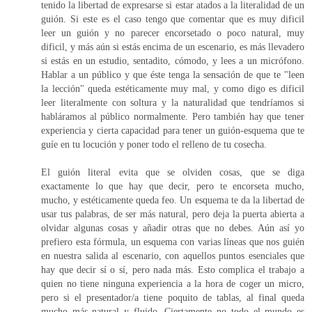
tenido la libertad de expresarse si estar atados a la literalidad de un
guión. Si este es el caso tengo que comentar que es muy dificil
leer un guión y no parecer encorsetado o poco natural, muy
dificil, y más aún si estás encima de un escenario, es más llevadero
si estás en un estudio, sentadito, cómodo, y lees a un micrófono.
Hablar a un público y que éste tenga la sensación de que te "leen
la lección" queda estéticamente muy mal, y como digo es dificil
leer literalmente con soltura y la naturalidad que tendríamos si
habláramos al público normalmente. Pero también hay que tener
experiencia y cierta capacidad para tener un guión-esquema que te
guíe en tu locución y poner todo el relleno de tu cosecha.
El guión literal evita que se olviden cosas, que se diga
exactamente lo que hay que decir, pero te encorseta mucho,
mucho, y estéticamente queda feo. Un esquema te da la libertad de
usar tus palabras, de ser más natural, pero deja la puerta abierta a
olvidar algunas cosas y añadir otras que no debes. Aún así yo
prefiero esta fórmula, un esquema con varias líneas que nos guién
en nuestra salida al escenario, con aquellos puntos esenciales que
hay que decir sí o sí, pero nada más. Esto complica el trabajo a
quien no tiene ninguna experiencia a la hora de coger un micro,
pero si el presentador/a tiene poquito de tablas, al final queda
mucho más natural y fluido. Ciertamente no todo el mundo es