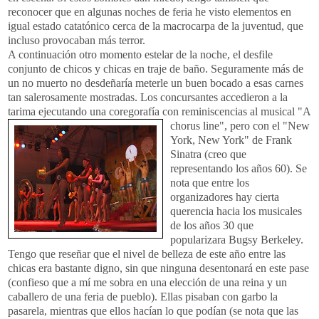
reconocer que en algunas noches de feria he visto elementos en
igual estado catatónico cerca de la macrocarpa de la juventud, que
incluso provocaban más terror.
A continuación otro momento estelar de la noche, el desfile
conjunto de chicos y chicas en traje de baño. Seguramente más de
un no muerto no desdeñaría meterle un buen bocado a esas carnes
tan salerosamente mostradas. Los concursantes accedieron a la
tarima ejecutando una coregorafía con
reminiscencias al musical "A
chorus line", pero con el "New
York, New York" de Frank
Sinatra (creo que
representando los años 60). Se
nota que entre los
organizadores hay cierta
querencia hacia los musicales
de los años 30 que
popularizara Bugsy Berkeley.
Tengo que reseñar que el nivel de belleza de este año entre las
chicas era bastante digno, sin que ninguna desentonará en este pase
(confieso que a mí me sobra en una elección de una reina y un
caballero de una feria de pueblo). Ellas pisaban con garbo la
pasarela, mientras que ellos hacían lo que podían (se nota que las