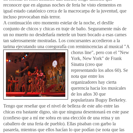
reconocer que en algunas noches de feria he visto elementos en
igual estado catatónico cerca de la macrocarpa de la juventud, que
incluso provocaban más terror.
A continuación otro momento estelar de la noche, el desfile
conjunto de chicos y chicas en traje de baño. Seguramente más de
un no muerto no desdeñaría meterle un buen bocado a esas carnes
tan salerosamente mostradas. Los concursantes accedieron a la
tarima ejecutando una coregorafía con
reminiscencias al musical "A
chorus line", pero con el "New
York, New York" de Frank
Sinatra (creo que
representando los años 60). Se
nota que entre los
organizadores hay cierta
querencia hacia los musicales
de los años 30 que
popularizara Bugsy Berkeley.
Tengo que reseñar que el nivel de belleza de este año entre las
chicas era bastante digno, sin que ninguna desentonará en este pase
(confieso que a mí me sobra en una elección de una reina y un
caballero de una feria de pueblo). Ellas pisaban con garbo la
pasarela, mientras que ellos hacían lo que podían (se nota que las