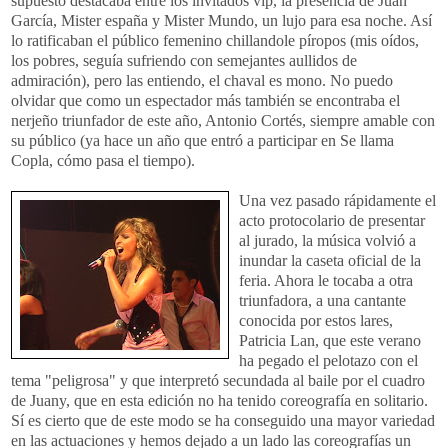
supuesto destacaba entre los invitados vip, la presencia de Juan
García, Mister españa y Mister Mundo, un lujo para esa noche. Así
lo ratificaban el público femenino chillandole píropos (mis oídos,
los pobres, seguía sufriendo con semejantes aullidos de
admiración), pero las entiendo, el chaval es mono. No puedo
olvidar que como un espectador más también se encontraba el
nerjeño triunfador de este año, Antonio Cortés, siempre amable con
su público (ya hace un año que entró a participar en Se llama
Copla, cómo pasa el tiempo).
Una
vez pasado rápidamente el
acto protocolario de presentar
al jurado, la música volvió a
inundar la caseta oficial de la
feria. Ahora le tocaba a otra
triunfadora, a una cantante
conocida por estos lares,
Patricia Lan, que este verano
ha pegado el pelotazo con el
tema "peligrosa" y que interpretó secundada al baile por el cuadro
de Juany, que en esta edición no ha tenido coreografía en solitario.
Sí es cierto que de este modo se ha conseguido una mayor variedad
en las actuaciones y hemos dejado a un lado las coreografías un