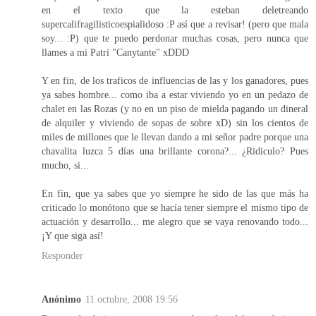
en el texto que la esteban deletreando
supercalifragilisticoespialidoso :P así que a revisar! (pero que mala
soy... :P) que te puedo perdonar muchas cosas, pero nunca que
llames a mi Patri "Canytante" xDDD
Y en fin, de los traficos de influencias de las y los ganadores, pues
ya sabes hombre... como iba a estar viviendo yo en un pedazo de
chalet en las Rozas (y no en un piso de mielda pagando un dineral
de alquiler y viviendo de sopas de sobre xD) sin los cientos de
miles de millones que le llevan dando a mi señor padre porque una
chavalita luzca 5 días una brillante corona?... ¿Ridiculo? Pues
mucho, si...
En fin, que ya sabes que yo siempre he sido de las que más ha
criticado lo monótono que se hacía tener siempre el mismo tipo de
actuación y desarrollo... me alegro que se vaya renovando todo...
¡Y que siga así!
Responder
Anónimo
11 octubre, 2008 19:56