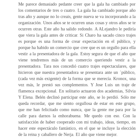
Me parece demasiado pedante creer que la gala ha cambiado por
los comentarios de tres o cuatro. La gala ha cambiado porque año
tras año y aunque no lo creais, gente nueva se va incorporando a la
organización. Unos años se te ocurren unas cosas y otros años se te
ocurren otras. Este año ha salido redondo. A ALejandro le pediría
que viera la gala antes de criticar. Si Charo ha sacado cinco trajes
es porque es una forma de crear expectación en el público, y
porque ha habido un comercio que cree que es un orgullo para ella
vestir a la presentadora de la gala. Estoy segura de que el año que
viene tendremos más de un comercio queriendo vestir a la
presentadora. Tara nos concedió cuatro trajes espectaculares, que
hicieron que nuestra presentadora se presentara ante un ´público,
(cada vez más exigente) de la forma que se merecía. Kronox, una
vez más, le prestó sus complementos. Y Jose Luis un traje de
flamenca excepcional. En solitario actuaron dos academias, Silvia
Y Elena. Belén declinó participar este año, se lo perdió. Sólo me
queda recordar, que me siento orgullosa de estar en este grupo,
que me han felicitado como nunca, que la gente me para por la
calle para darnos la enhorabuena. Me quedo con eso. Con la
satisfacción de haber cooperado con mi trabajo, ideas, tiempo, en
hacer este espectáculo fantástico, en el que se incluye la elección
de la reina y caballero de Nerja. El año que viene mejor.