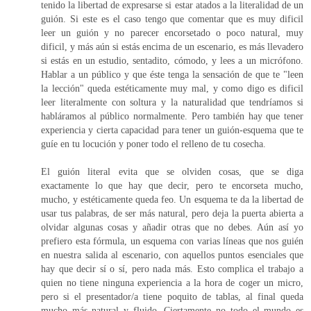
tenido la libertad de expresarse si estar atados a la literalidad de un
guión. Si este es el caso tengo que comentar que es muy dificil
leer un guión y no parecer encorsetado o poco natural, muy
dificil, y más aún si estás encima de un escenario, es más llevadero
si estás en un estudio, sentadito, cómodo, y lees a un micrófono.
Hablar a un público y que éste tenga la sensación de que te "leen
la lección" queda estéticamente muy mal, y como digo es dificil
leer literalmente con soltura y la naturalidad que tendríamos si
habláramos al público normalmente. Pero también hay que tener
experiencia y cierta capacidad para tener un guión-esquema que te
guíe en tu locución y poner todo el relleno de tu cosecha.
El guión literal evita que se olviden cosas, que se diga
exactamente lo que hay que decir, pero te encorseta mucho,
mucho, y estéticamente queda feo. Un esquema te da la libertad de
usar tus palabras, de ser más natural, pero deja la puerta abierta a
olvidar algunas cosas y añadir otras que no debes. Aún así yo
prefiero esta fórmula, un esquema con varias líneas que nos guién
en nuestra salida al escenario, con aquellos puntos esenciales que
hay que decir sí o sí, pero nada más. Esto complica el trabajo a
quien no tiene ninguna experiencia a la hora de coger un micro,
pero si el presentador/a tiene poquito de tablas, al final queda
mucho más natural y fluido. Ciertamente no todo el mundo es