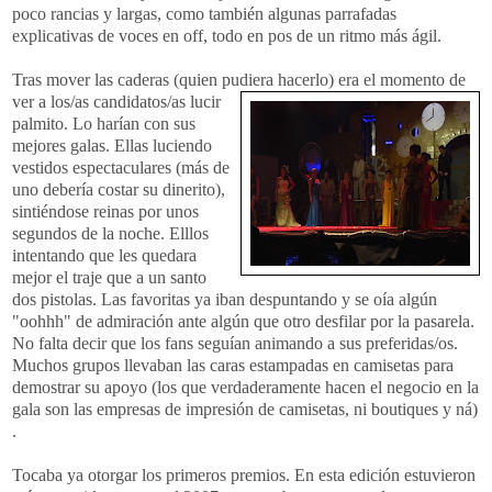
poco rancias y largas, como también algunas parrafadas
explicativas de voces en off, todo en pos de un ritmo más ágil.
Tras mover las caderas (quien pudiera hacerlo) era el momento de
ver a los/as candidatos
/as lucir
palmito. Lo harían con sus
mejores galas. Ellas luciendo
vestidos espectaculares (más de
uno debería costar su dinerito),
sintiéndose reinas por unos
segundos de la noche. Elllos
intentando que les quedara
mejor el traje que a un santo
dos pistolas. Las favoritas ya iban despuntando y se oía algún
"oohhh" de admiración ante algún que otro desfilar por la pasarela.
No falta decir que los fans seguían animando a sus preferidas/os.
Muchos grupos llevaban las caras estampadas en camisetas para
demostrar su apoyo (los que verdaderamente hacen el negocio en la
gala son las empresas de impresión de camisetas, ni boutiques y ná)
.
Tocaba ya otorgar los primeros premios. En esta edición estuvieron