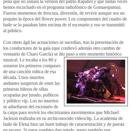
pena que no sonara la versión del patrio Rapahel y que tantas veces
hemos escuchado en el programa radiofónico de Gomaespuma).
Fueron momentos de frescura, diversión, de revivir aunque sea un
poquito la época del flower power. Los componentes del cuadro de
baile se lo pasaban bien encima de el escenario y eso se transmitió
al público.
Con ritmo ágil las actuaciones se sucedían, tras la presentación de
los conductores de la gala (que conllevó además otro cambio de
vestuario de Charo García) se dio paso a otro momento
histórico
musical. Le tocaba a los 80 y
sonaron los primeros compases
de una canción mítica de esa
década. Unos muertos
andantes surgieron de entre las
primeras hileras de sillas
ocupadas por jurado, políticos
y público vip. Los no muertos
se adueñaron del escenario de
la carpa para revivir los electrizantes movimientos que Michael
Jackson realizaba en su archiconocido videoclip. La academia de
baile de Elena hizo un buen trabajo de caracterización y de puesta
en escena. Si estos zombies dan miedo, tengo también que