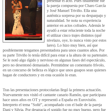
presentar el acto. Pues finalmente fue
la pareja compuesta por Charo García
y José Manuel Triviño. Ella una
auténtica sorpresa por su desparpajo y
naturalidad. Se nota su experiencia
anterior en actos cofrades. Además le
ayudó a estar reluciente toda la noche
el utilizar cinco trajes distintos (qué
nivelazo, oye, lo nunca visto por estos
lares). Lo hizo muy bien, así que
posiblemente tengamos presentadora para unos cuantos años. Por
su parte Triviño lo tenía difícil para estar a la altura de su partenaire.
Se le notó algo rígido y nervioso en algunas fases del espectáculo,
pero no desentonó demasiado. Permitidme un comentario frívolo,
en un concurso de belleza es lógico que unos guapos sean quienes
hagan de conductores y en esta ocasión lo eran.
Tras las presentaciones protocolarias llegó la primera actuación.
Nuevamente nos visitó el cantante canario Ramón, que participara
hace unos años en OT y representó a España en Eurovisión.
Interpreto el tema "Soñé", acompañado con el baile de la pareja
Dani y Silvia. Por desgracia el sonido fue no muy bueno, pero fue