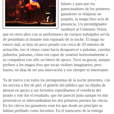
fulares y para que los
patrocinadores de los primeros
ganadores se relajaran un
poquito, la magia hizo acto de
presencia. Un prestidigitador
sustituyó al Gimnasio Venus,
que en otros años con su performance de cuerpos trabajados servía
de preámbulo al instante más esparado de la noche. El mago no
estuvo mal, se hizo un poco pesado con cerca de 20 minutos de
actuación, eso sí vimos como hacía desaparecer a palomas, cuerdas
pañuelos, palomas, cómo era capaz de sostener horizontalmente a
su compañera con sólo un hierro de apoyo. Tuvo su gracia, aunque
prefiero a los magos feos que tocan violines imaginarios, pero
bueno, no deja de ser una innovación y eso siempre es interesante.
Ya de nuevo con todos los protagonistas de la noche presentes, con
los nervios a flor de piel, el griterío del público que no dejaba de
atronar en apoyo a sus favoritos esperábamos el veredicto del
jurado y este fue el resultado, que me pareció justo aunque en mis
pronósticos se intercambiaban los dos primeros puestos las chicas.
En los chicos los ganadores eran los que desde un principio se
habían perfilado como favoritos. En el transcurso de la entrega