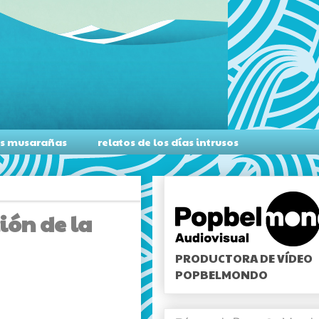
as musarañas
relatos de los días intrusos
ión de la
PRODUCTORA DE VÍDEO
POPBELMONDO