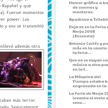
Humor gráfico a b
io Rapahel y que
de cuernos y
monteras.
ma). Fueron momentos
wer power. Los
Apadrina a Trilobi
o y eso se transmitió
Deja vu en la Feria 
Nerja 2008
(Encuesta)
Antonio Cortés y p
conllevó además otro
más en la caseta
la feria...
Que no se vayan co
música a otra pa
en la f...
La Máquina del
Tiempo estaba b
engrasada en la .
La Feria de Nerja 
levanta el vuelo a
ocaban más terror.
sone...
e baño. Seguramente