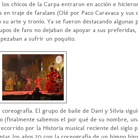
los chicos de la Carpa entraron en acción e hiciero
as en traje de faralaes (Olé por Paco Caravaca y sus
 su arte y tronío. Ya se fueron destacando algunas p
upos de fans no dejaban de apoyar a sus preferidas,
pezaban a sufrir un poquito.
coreografía. El grupo de baile de Dani y Silvia sig
ui
o (finalmente sabemos el por qué de su nombre, un
ecorrido por la Historia musical reciente del siglo pa
tar los años 70 con la coreografía de un himno hip