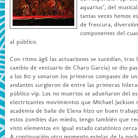
aquarius", del musica
tantas veces hemos 
de frescura, diversió
componentes del cuadr
al público.
Con ritmo ágil las actuaciones se sucedían, tras
cambio de vestuario de Charo García) se dio pa
a los 80 y sonaron los primeros compases de un
andantes surgieron de entre las primeras hileras
público vip. Los no muertos se adueñaron del esc
electrizantes movimientos que Michael Jackson r
academia de baile de Elena hizo un buen trabajo
estos zombies dan miedo, tengo también que re
visto elementos en igual estado catatónico cerc
A continuación otro momento estelar de la noche