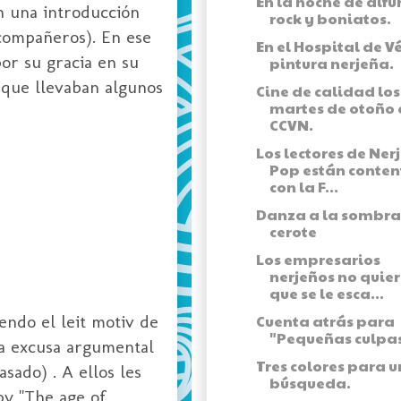
En la noche de difu
n una introducción
rock y boniatos.
 compañeros). En ese
En el Hospital de Vé
or su gracia en su
pintura nerjeña.
 que llevaban algunos
Cine de calidad los
martes de otoño 
CCVN.
Los lectores de Ner
Pop están conten
con la F...
Danza a la sombra
cerote
Los empresarios
nerjeños no quie
que se le esca...
endo el leit motiv de
Cuenta atrás para
"Pequeñas culpas
a excusa argumental
Tres colores para 
sado) . A ellos les
búsqueda.
py "The age of