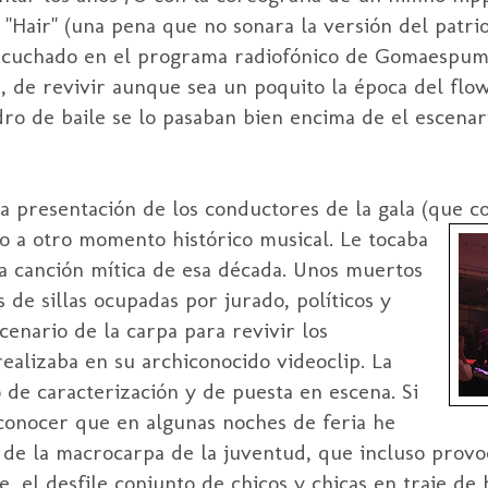
l "Hair" (una pena que no sonara la versión del patr
escuchado en el programa radiofónico de Gomaespu
n, de revivir aunque sea un poquito la época del flo
o de baile se lo pasaban bien encima de el escenari
 la presentación de los conductores de la gala (que 
so a otro momento
histórico musical. Le tocaba
a canción mítica de esa década. Unos muertos
 de sillas ocupadas por jurado, políticos y
enario de la carpa para revivir los
ealizaba en su archiconocido videoclip. La
 de caracterización y de puesta en escena. Si
conocer que en algunas noches de feria he
a de la macrocarpa de la juventud, que incluso prov
, el desfile conjunto de chicos y chicas en traje d