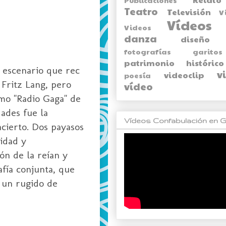
Teatro
Televisión
V
Vídeos
Videos
danza
diseño
fotografías
garitos
patrimonio histórico
 escenario que rec
v
videoclip
poesía
 Fritz Lang, pero
vídeo
mo "Radio Gaga" de
ades fue la
Vídeos Confabulación en G
acierto. Dos payasos
cidad y
ón de la reían y
fía conjunta, que
o un rugido de