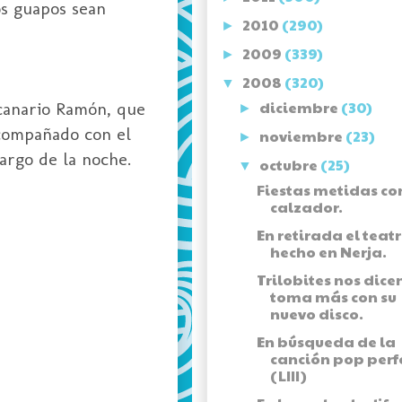
os guapos sean
2010
(290)
►
2009
(339)
►
2008
(320)
▼
diciembre
(30)
 canario Ramón, que
►
acompañado con el
noviembre
(23)
►
largo de la noche.
octubre
(25)
▼
Fiestas metidas co
calzador.
En retirada el teat
hecho en Nerja.
Trilobites nos dice
toma más con su
nuevo disco.
En búsqueda de la
canción pop perf
(LIII)