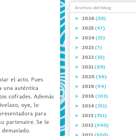
Archivo del blog
2026
(30)
►
2025
(47)
►
2024
(15)
►
2023
(7)
►
2022
(35)
►
2021
(89)
►
2020
(96)
►
tar el acto. Pues
2019
(94)
►
a una auténtica
2018
(101)
ctos cofrades. Además
►
ivelazo, oye, lo
2014
(151)
►
 presentadora para
2013
(351)
►
su partenaire. Se le
2012
(440)
►
ó demasiado.
2011
(500)
►