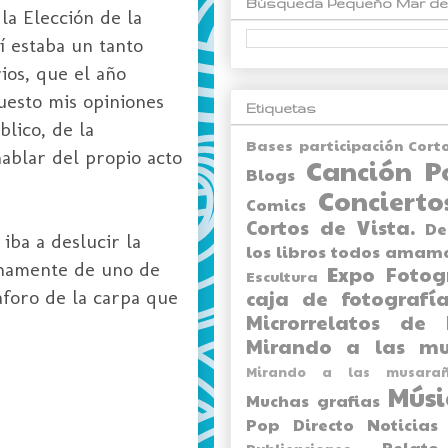
Búsqueda Pequeño Mar de
a Elección de la
í estaba un tanto
ios, que el año
uesto mis opiniones
Etiquetas
lico, de la
Bases participación Cort
ablar del propio acto
Canción P
Blogs
Concierto
Comics
Cortos de Vista.
De
iba a deslucir la
los libros todos amam
enamente de uno de
Expo
Fotog
Escultura
foro de la carpa que
caja de fotografía
Microrrelatos de 
Mirando a las mu
Mirando a las musarañ
Músi
Muchas grafias
Pop Directo
Noticias
Relato
Publicaciones