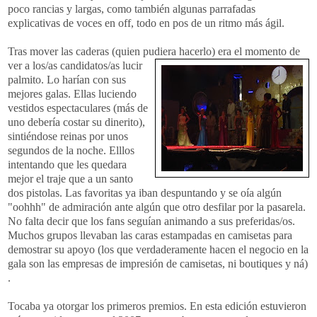
poco rancias y largas, como también algunas parrafadas
explicativas de voces en off, todo en pos de un ritmo más ágil.
Tras mover las caderas (quien pudiera hacerlo) era el momento de
ver a los/as candidatos
/as lucir
palmito. Lo harían con sus
mejores galas. Ellas luciendo
vestidos espectaculares (más de
uno debería costar su dinerito),
sintiéndose reinas por unos
segundos de la noche. Elllos
intentando que les quedara
mejor el traje que a un santo
dos pistolas. Las favoritas ya iban despuntando y se oía algún
"oohhh" de admiración ante algún que otro desfilar por la pasarela.
No falta decir que los fans seguían animando a sus preferidas/os.
Muchos grupos llevaban las caras estampadas en camisetas para
demostrar su apoyo (los que verdaderamente hacen el negocio en la
gala son las empresas de impresión de camisetas, ni boutiques y ná)
.
Tocaba ya otorgar los primeros premios. En esta edición estuvieron