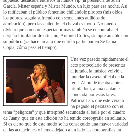
supuesto destacaba entre los invitados vip, la presencia de Juan
García, Mister españa y Mister Mundo, un lujo para esa noche. Así
lo ratificaban el público femenino chillandole píropos (mis oídos,
los pobres, seguía sufriendo con semejantes aullidos de
admiración), pero las entiendo, el chaval es mono. No puedo
olvidar que como un espectador más también se encontraba el
nerjeño triunfador de este año, Antonio Cortés, siempre amable con
su público (ya hace un año que entró a participar en Se llama
Copla, cómo pasa el tiempo).
Una
vez pasado rápidamente el
acto protocolario de presentar
al jurado, la música volvió a
inundar la caseta oficial de la
feria. Ahora le tocaba a otra
triunfadora, a una cantante
conocida por estos lares,
Patricia Lan, que este verano
ha pegado el pelotazo con el
tema "peligrosa" y que interpretó secundada al baile por el cuadro
de Juany, que en esta edición no ha tenido coreografía en solitario.
Sí es cierto que de este modo se ha conseguido una mayor variedad
en las actuaciones y hemos dejado a un lado las coreografías un