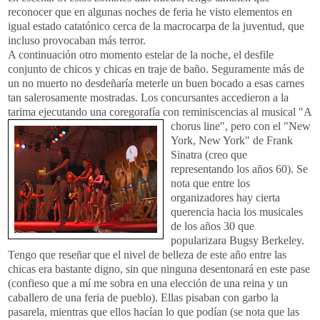
reconocer que en algunas noches de feria he visto elementos en
igual estado catatónico cerca de la macrocarpa de la juventud, que
incluso provocaban más terror.
A continuación otro momento estelar de la noche, el desfile
conjunto de chicos y chicas en traje de baño. Seguramente más de
un no muerto no desdeñaría meterle un buen bocado a esas carnes
tan salerosamente mostradas. Los concursantes accedieron a la
tarima ejecutando una coregorafía con
reminiscencias al musical "A
chorus line", pero con el "New
York, New York" de Frank
Sinatra (creo que
representando los años 60). Se
nota que entre los
organizadores hay cierta
querencia hacia los musicales
de los años 30 que
popularizara Bugsy Berkeley.
Tengo que reseñar que el nivel de belleza de este año entre las
chicas era bastante digno, sin que ninguna desentonará en este pase
(confieso que a mí me sobra en una elección de una reina y un
caballero de una feria de pueblo). Ellas pisaban con garbo la
pasarela, mientras que ellos hacían lo que podían (se nota que las