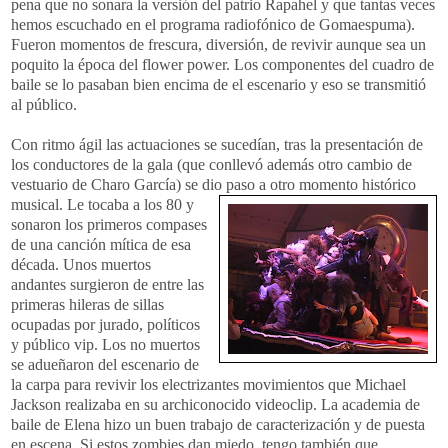
pena que no sonara la versión del patrio Rapahel y que tantas veces
hemos escuchado en el programa radiofónico de Gomaespuma).
Fueron momentos de frescura, diversión, de revivir aunque sea un
poquito la época del flower power. Los componentes del cuadro de
baile se lo pasaban bien encima de el escenario y eso se transmitió
al público.
Con ritmo ágil las actuaciones se sucedían, tras la presentación de
los conductores de la gala (que conllevó además otro cambio de
vestuario de Charo García) se dio paso a otro momento
histórico
musical. Le tocaba a los 80 y
sonaron los primeros compases
de una canción mítica de esa
década. Unos muertos
andantes surgieron de entre las
primeras hileras de sillas
ocupadas por jurado, políticos
y público vip. Los no muertos
se adueñaron del escenario de
la carpa para revivir los electrizantes movimientos que Michael
Jackson realizaba en su archiconocido videoclip. La academia de
baile de Elena hizo un buen trabajo de caracterización y de puesta
en escena. Si estos zombies dan miedo, tengo también que