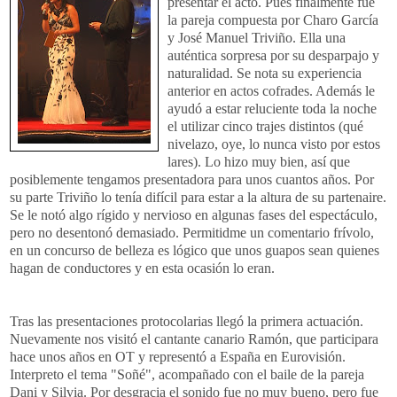
presentar el acto. Pues finalmente fue
la pareja compuesta por Charo García
y José Manuel Triviño. Ella una
auténtica sorpresa por su desparpajo y
naturalidad. Se nota su experiencia
anterior en actos cofrades. Además le
ayudó a estar reluciente toda la noche
el utilizar cinco trajes distintos (qué
nivelazo, oye, lo nunca visto por estos
lares). Lo hizo muy bien, así que
posiblemente tengamos presentadora para unos cuantos años. Por
su parte Triviño lo tenía difícil para estar a la altura de su partenaire.
Se le notó algo rígido y nervioso en algunas fases del espectáculo,
pero no desentonó demasiado. Permitidme un comentario frívolo,
en un concurso de belleza es lógico que unos guapos sean quienes
hagan de conductores y en esta ocasión lo eran.
Tras las presentaciones protocolarias llegó la primera actuación.
Nuevamente nos visitó el cantante canario Ramón, que participara
hace unos años en OT y representó a España en Eurovisión.
Interpreto el tema "Soñé", acompañado con el baile de la pareja
Dani y Silvia. Por desgracia el sonido fue no muy bueno, pero fue