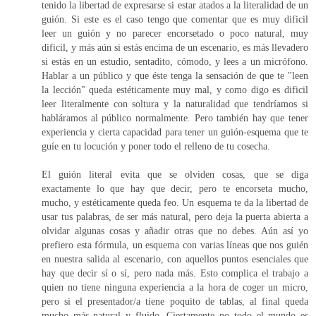
tenido la libertad de expresarse si estar atados a la literalidad de un
guión. Si este es el caso tengo que comentar que es muy dificil
leer un guión y no parecer encorsetado o poco natural, muy
dificil, y más aún si estás encima de un escenario, es más llevadero
si estás en un estudio, sentadito, cómodo, y lees a un micrófono.
Hablar a un público y que éste tenga la sensación de que te "leen
la lección" queda estéticamente muy mal, y como digo es dificil
leer literalmente con soltura y la naturalidad que tendríamos si
habláramos al público normalmente. Pero también hay que tener
experiencia y cierta capacidad para tener un guión-esquema que te
guíe en tu locución y poner todo el relleno de tu cosecha.
El guión literal evita que se olviden cosas, que se diga
exactamente lo que hay que decir, pero te encorseta mucho,
mucho, y estéticamente queda feo. Un esquema te da la libertad de
usar tus palabras, de ser más natural, pero deja la puerta abierta a
olvidar algunas cosas y añadir otras que no debes. Aún así yo
prefiero esta fórmula, un esquema con varias líneas que nos guién
en nuestra salida al escenario, con aquellos puntos esenciales que
hay que decir sí o sí, pero nada más. Esto complica el trabajo a
quien no tiene ninguna experiencia a la hora de coger un micro,
pero si el presentador/a tiene poquito de tablas, al final queda
mucho más natural y fluido. Ciertamente no todo el mundo es