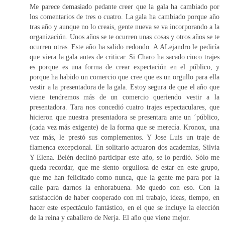
Me parece demasiado pedante creer que la gala ha cambiado por
los comentarios de tres o cuatro. La gala ha cambiado porque año
tras año y aunque no lo creais, gente nueva se va incorporando a la
organización. Unos años se te ocurren unas cosas y otros años se te
ocurren otras. Este año ha salido redondo. A ALejandro le pediría
que viera la gala antes de criticar. Si Charo ha sacado cinco trajes
es porque es una forma de crear expectación en el público, y
porque ha habido un comercio que cree que es un orgullo para ella
vestir a la presentadora de la gala. Estoy segura de que el año que
viene tendremos más de un comercio queriendo vestir a la
presentadora. Tara nos concedió cuatro trajes espectaculares, que
hicieron que nuestra presentadora se presentara ante un ´público,
(cada vez más exigente) de la forma que se merecía. Kronox, una
vez más, le prestó sus complementos. Y Jose Luis un traje de
flamenca excepcional. En solitario actuaron dos academias, Silvia
Y Elena. Belén declinó participar este año, se lo perdió. Sólo me
queda recordar, que me siento orgullosa de estar en este grupo,
que me han felicitado como nunca, que la gente me para por la
calle para darnos la enhorabuena. Me quedo con eso. Con la
satisfacción de haber cooperado con mi trabajo, ideas, tiempo, en
hacer este espectáculo fantástico, en el que se incluye la elección
de la reina y caballero de Nerja. El año que viene mejor.