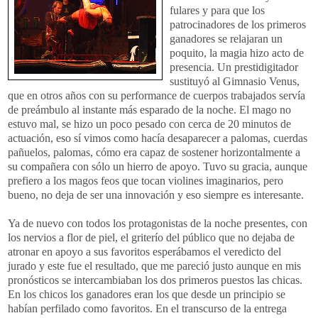
fulares y para que los
patrocinadores de los primeros
ganadores se relajaran un
poquito, la magia hizo acto de
presencia. Un prestidigitador
sustituyó al Gimnasio Venus,
que en otros años con su performance de cuerpos trabajados servía
de preámbulo al instante más esparado de la noche. El mago no
estuvo mal, se hizo un poco pesado con cerca de 20 minutos de
actuación, eso sí vimos como hacía desaparecer a palomas, cuerdas
pañuelos, palomas, cómo era capaz de sostener horizontalmente a
su compañera con sólo un hierro de apoyo. Tuvo su gracia, aunque
prefiero a los magos feos que tocan violines imaginarios, pero
bueno, no deja de ser una innovación y eso siempre es interesante.
Ya de nuevo con todos los protagonistas de la noche presentes, con
los nervios a flor de piel, el griterío del público que no dejaba de
atronar en apoyo a sus favoritos esperábamos el veredicto del
jurado y este fue el resultado, que me pareció justo aunque en mis
pronósticos se intercambiaban los dos primeros puestos las chicas.
En los chicos los ganadores eran los que desde un principio se
habían perfilado como favoritos. En el transcurso de la entrega