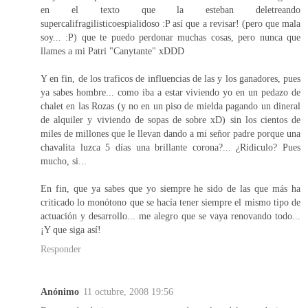
en el texto que la esteban deletreando
supercalifragilisticoespialidoso :P así que a revisar! (pero que mala
soy... :P) que te puedo perdonar muchas cosas, pero nunca que
llames a mi Patri "Canytante" xDDD
Y en fin, de los traficos de influencias de las y los ganadores, pues
ya sabes hombre... como iba a estar viviendo yo en un pedazo de
chalet en las Rozas (y no en un piso de mielda pagando un dineral
de alquiler y viviendo de sopas de sobre xD) sin los cientos de
miles de millones que le llevan dando a mi señor padre porque una
chavalita luzca 5 días una brillante corona?... ¿Ridiculo? Pues
mucho, si...
En fin, que ya sabes que yo siempre he sido de las que más ha
criticado lo monótono que se hacía tener siempre el mismo tipo de
actuación y desarrollo... me alegro que se vaya renovando todo...
¡Y que siga así!
Responder
Anónimo
11 octubre, 2008 19:56