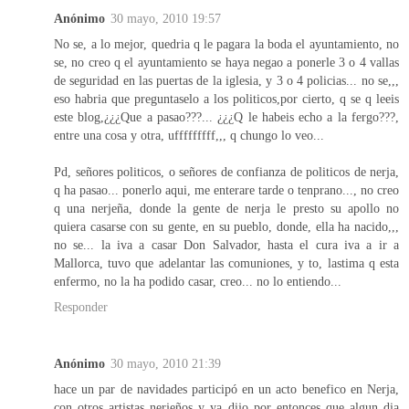
Anónimo
30 mayo, 2010 19:57
No se, a lo mejor, quedria q le pagara la boda el ayuntamiento, no
se, no creo q el ayuntamiento se haya negao a ponerle 3 o 4 vallas
de seguridad en las puertas de la iglesia, y 3 o 4 policias... no se,,,
eso habria que preguntaselo a los politicos,por cierto, q se q leeis
este blog,¿¿¿Que a pasao???... ¿¿¿Q le habeis echo a la fergo???,
entre una cosa y otra, ufffffffff,,, q chungo lo veo...
Pd, señores politicos, o señores de confianza de politicos de nerja,
q ha pasao... ponerlo aqui, me enterare tarde o tenprano..., no creo
q una nerjeña, donde la gente de nerja le presto su apollo no
quiera casarse con su gente, en su pueblo, donde, ella ha nacido,,,
no se... la iva a casar Don Salvador, hasta el cura iva a ir a
Mallorca, tuvo que adelantar las comuniones, y to, lastima q esta
enfermo, no la ha podido casar, creo... no lo entiendo...
Responder
Anónimo
30 mayo, 2010 21:39
hace un par de navidades participó en un acto benefico en Nerja,
con otros artistas nerjeños y ya dijo por entonces que algun dia