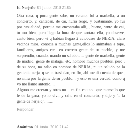
El Nerjeño
01 junio, 2010 21:05
Otra cosa, q poca gente sabe, un verano, fui a marbella, a un
concierto, y, cantaban, de cai, nuria fergo, y bustamante, yo fui
por casualidad, porque me encontraba alli,,, bueno, canto de cai,
to mu bien, pero llego la hora de que cantara ella, yo observe,
canto bien, pero vi q habian llegao 2 autobuses de NERJA, claro
vecinos mios, conocia a muchas gente,ellos lo animaban a tope,
familiares, amigos etc.. en cocreto gente de su pueblo, y me
sorprendio, cuando, mando un saludo a la gente de marbella, gente
de madrid, gente de malaga, etc, nombro muchos pueblos, pero ,
de su boca, no salio en nombre de NERJA, ni un saludo pa la
gente de nerja, q se an trasladao, en fin, ahi me di cuenta de que ,
no mira por la gente de su pueblo... y esto es una verdad, como q
yo me llamo antonio....
Alguno me creeran y otros no... en fin ca uno.. que piense lo que
le de la gana, yo lo vivi, y crite en el concierto, y dije y "a la
gente de nerja q"........
Responder
Anónimo
01 junio, 2010 21:42