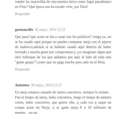
vender las maravillas de esta nuestra tierra como lugar paradisiaco
en Fitur? Qué época nos ha tocado vivir, por Dios!
Responder
germancillo
30 mayo, 2010 23:22
Que pasa? que acaso se iba a casar con los politicos? venga ya, no
se ha casado aqui porque no puedes comparar nerja con el pijerio
de mallorca,ademas si se hubiese casado aqui deberia de haber
invitado a mucha gente por compromiso,y ¿os imaginais algun que
otro follesque de los que andamos por aqui al lado de toda esta
"gente guapa"?,como que no pega mucho para salir en el Hola.
Responder
Anónimo
30 mayo, 2010 23:37
En nerja estamos cansado de tantos conciertos, siempre lo mismo
Fue el tienpo de nuria, hubo conciertos, luego el tienpo de antonio
cortes, hubo conciertos, que quiere ella, q cada vez q saque un
compa actue en Nerja, y se gaste nerja 8 o 10 millones de
pesetas... po no