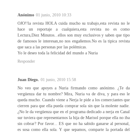
Anónimo
01 junio, 2010 10:33
OJO!!la revista HOLA cuida mucho su trabajo,esta revista no le
hace un reportaje a cualquiera,esta revista no es como
Lectura,Diez Minutos...ellos son muy exclusivos y saben que tipo
de famosos le interesan,no nos engañemos.No es la tipica revista
que saca a las personas por las polémicas.
Yo le deseo toda la felicidad del mundo a Nuria
Responder
Juan Diego.
01 junio, 2010 15:58
No veo que apoyes a Nuria firmando como anónimo. ¿Te da
vergüenza dar tu nombre? Mira, Nuria va de diva, y para eso le
queda mucho. Cuando viene a Nerja le pide a los comerciantes que
cierren para que ella pueda comprar sola sin que la moleste nadie.
¿No le da vergüenza que en el programa dedicado a nerja en Canal
sur tuviera que representarnos la hija de Marisol porque ella no iba
sin cobrar? Por favor... ES que no ha sabido ganarse al personal,
es sosa como ella sola. Y que sepamos, comparte la portada del