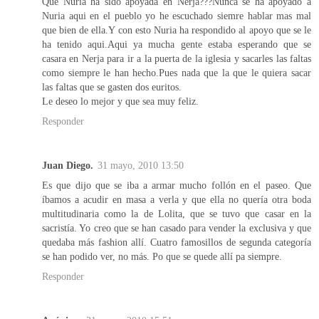
Que Nuria ha sido apoyada en Nerja???Nunca se ha apoyado a
Nuria aqui en el pueblo yo he escuchado siemre hablar mas mal
que bien de ella.Y con esto Nuria ha respondido al apoyo que se le
ha tenido aqui.Aqui ya mucha gente estaba esperando que se
casara en Nerja para ir a la puerta de la iglesia y sacarles las faltas
como siempre le han hecho.Pues nada que la que le quiera sacar
las faltas que se gasten dos euritos.
Le deseo lo mejor y que sea muy feliz.
Responder
Juan Diego.
31 mayo, 2010 13:50
Es que dijo que se iba a armar mucho follón en el paseo. Que
íbamos a acudir en masa a verla y que ella no quería otra boda
multitudinaria como la de Lolita, que se tuvo que casar en la
sacristía. Yo creo que se han casado para vender la exclusiva y que
quedaba más fashion allí. Cuatro famosillos de segunda categoría
se han podido ver, no más. Po que se quede allí pa siempre.
Responder