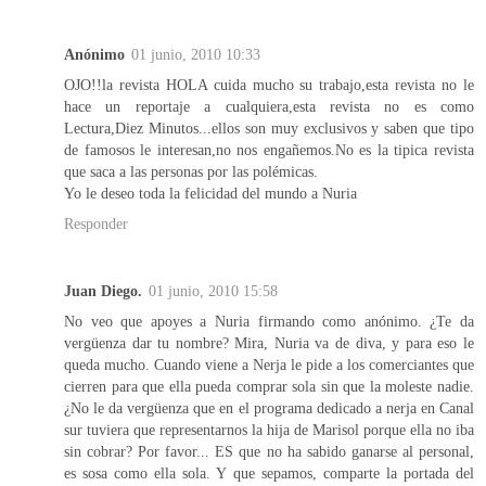
Anónimo
01 junio, 2010 10:33
OJO!!la revista HOLA cuida mucho su trabajo,esta revista no le
hace un reportaje a cualquiera,esta revista no es como
Lectura,Diez Minutos...ellos son muy exclusivos y saben que tipo
de famosos le interesan,no nos engañemos.No es la tipica revista
que saca a las personas por las polémicas.
Yo le deseo toda la felicidad del mundo a Nuria
Responder
Juan Diego.
01 junio, 2010 15:58
No veo que apoyes a Nuria firmando como anónimo. ¿Te da
vergüenza dar tu nombre? Mira, Nuria va de diva, y para eso le
queda mucho. Cuando viene a Nerja le pide a los comerciantes que
cierren para que ella pueda comprar sola sin que la moleste nadie.
¿No le da vergüenza que en el programa dedicado a nerja en Canal
sur tuviera que representarnos la hija de Marisol porque ella no iba
sin cobrar? Por favor... ES que no ha sabido ganarse al personal,
es sosa como ella sola. Y que sepamos, comparte la portada del