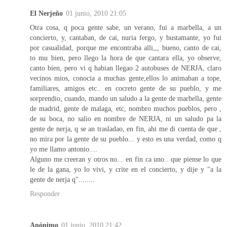
El Nerjeño
01 junio, 2010 21:05
Otra cosa, q poca gente sabe, un verano, fui a marbella, a un
concierto, y, cantaban, de cai, nuria fergo, y bustamante, yo fui
por casualidad, porque me encontraba alli,,, bueno, canto de cai,
to mu bien, pero llego la hora de que cantara ella, yo observe,
canto bien, pero vi q habian llegao 2 autobuses de NERJA, claro
vecinos mios, conocia a muchas gente,ellos lo animaban a tope,
familiares, amigos etc.. en cocreto gente de su pueblo, y me
sorprendio, cuando, mando un saludo a la gente de marbella, gente
de madrid, gente de malaga, etc, nombro muchos pueblos, pero ,
de su boca, no salio en nombre de NERJA, ni un saludo pa la
gente de nerja, q se an trasladao, en fin, ahi me di cuenta de que ,
no mira por la gente de su pueblo... y esto es una verdad, como q
yo me llamo antonio....
Alguno me creeran y otros no... en fin ca uno.. que piense lo que
le de la gana, yo lo vivi, y crite en el concierto, y dije y "a la
gente de nerja q"........
Responder
Anónimo
01 junio, 2010 21:42