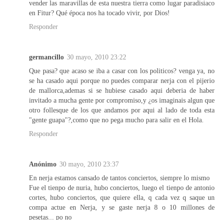
vender las maravillas de esta nuestra tierra como lugar paradisiaco
en Fitur? Qué época nos ha tocado vivir, por Dios!
Responder
germancillo
30 mayo, 2010 23:22
Que pasa? que acaso se iba a casar con los politicos? venga ya, no
se ha casado aqui porque no puedes comparar nerja con el pijerio
de mallorca,ademas si se hubiese casado aqui deberia de haber
invitado a mucha gente por compromiso,y ¿os imaginais algun que
otro follesque de los que andamos por aqui al lado de toda esta
"gente guapa"?,como que no pega mucho para salir en el Hola.
Responder
Anónimo
30 mayo, 2010 23:37
En nerja estamos cansado de tantos conciertos, siempre lo mismo
Fue el tienpo de nuria, hubo conciertos, luego el tienpo de antonio
cortes, hubo conciertos, que quiere ella, q cada vez q saque un
compa actue en Nerja, y se gaste nerja 8 o 10 millones de
pesetas... po no