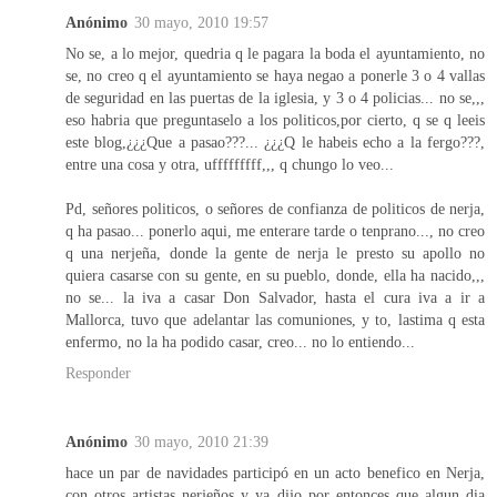
Anónimo
30 mayo, 2010 19:57
No se, a lo mejor, quedria q le pagara la boda el ayuntamiento, no
se, no creo q el ayuntamiento se haya negao a ponerle 3 o 4 vallas
de seguridad en las puertas de la iglesia, y 3 o 4 policias... no se,,,
eso habria que preguntaselo a los politicos,por cierto, q se q leeis
este blog,¿¿¿Que a pasao???... ¿¿¿Q le habeis echo a la fergo???,
entre una cosa y otra, ufffffffff,,, q chungo lo veo...
Pd, señores politicos, o señores de confianza de politicos de nerja,
q ha pasao... ponerlo aqui, me enterare tarde o tenprano..., no creo
q una nerjeña, donde la gente de nerja le presto su apollo no
quiera casarse con su gente, en su pueblo, donde, ella ha nacido,,,
no se... la iva a casar Don Salvador, hasta el cura iva a ir a
Mallorca, tuvo que adelantar las comuniones, y to, lastima q esta
enfermo, no la ha podido casar, creo... no lo entiendo...
Responder
Anónimo
30 mayo, 2010 21:39
hace un par de navidades participó en un acto benefico en Nerja,
con otros artistas nerjeños y ya dijo por entonces que algun dia