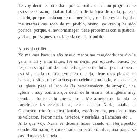
Te voy decir, el otro dia , por causualidad, vi, un programa de
estos de corazon, estaban hablando de la boda de nuria, pare el
mando, porque hablaban de una nerjeña, y me interesaba, igual q
me interesa casi todo de mi pueblo, bueno, yo creo q ha sido
portada, porque, el novio/manager, tiene problemas con la justicia,
y claro, por supuesto, es la boda de una triunfito...
Amos al cotilleo...
Yo me case hace un año mas o menos,me case,donde nos dio la
gana, a mi y a mi mujer, fue en nerja, por supuesto, bueno, yo
respeto esa opinion de nuria,le ha gustao mallorca, pos mu bien...
eso si , no la comparto,yo creo q nerja, tiene unas playas, un
balcon, y sitios muy buenos para celebrar una boda, y q decir de
su iglesia pega al lado de (la bateria=balcon de europa), una
iglesia , muy bonita,o que decir de la ermita, otra iglesia muy
bonita... Bueno a lo que vamos... Me acuerdo de la pila de
carteles,de las celebraciones, etc... cuando Nuria, estaba en
Operacion, triunfo, quien llamaba, españa entera, pero los q mas
se volcaron, fueron nerja, nerjeños, y nerjeñas, q llamaban etc...
A lo que voy, Nuria se deberia haber casado en Nerja,pueblo
donde ella nació, y como tradición entre comillas, una pareja se
casa donde es la novia....