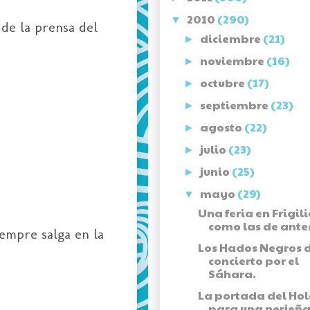
2010
(290)
▼
de la prensa del
diciembre
(21)
►
noviembre
(16)
►
octubre
(17)
►
septiembre
(23)
►
agosto
(22)
►
julio
(23)
►
junio
(25)
►
mayo
(29)
▼
Una feria en Frigil
como las de ante
iempre salga en la
Los Hados Negros 
concierto por el
Sáhara.
La portada del Ho
para una nerjeña