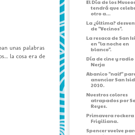
El Día de los Museos
tendrá que celeb
otro a...
La ¿última? desven
de "Vecinos".
La resaca de San Is
en "la noche en
ban unas palabras
blanco".
... la cosa era de
Día de cine y radio
Nerja
Abanico "naif" par
anunciar San Isi
2010.
Nuestros colores
atrapados por S
Reyes.
Primavera rockera
Frigiliana.
Spencer vuelve par