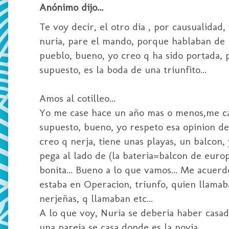
Anónimo dijo...
Te voy decir, el otro dia , por causualidad
nuria, pare el mando, porque hablaban de u
pueblo, bueno, yo creo q ha sido portada, p
supuesto, es la boda de una triunfito...
Amos al cotilleo...
Yo me case hace un año mas o menos,me cas
supuesto, bueno, yo respeto esa opinion de 
creo q nerja, tiene unas playas, un balcon,
pega al lado de (la bateria=balcon de europ
bonita... Bueno a lo que vamos... Me acuerdo
estaba en Operacion, triunfo, quien llamab
nerjeñas, q llamaban etc...
A lo que voy, Nuria se deberia haber casad
una pareja se casa donde es la novia....