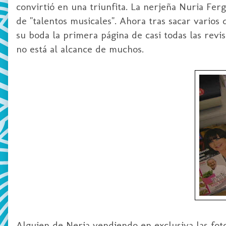
convirtió en una triunfita. La nerjeña Nuria Fe
de "talentos musicales". Ahora tras sacar varios
su boda la primera página de casi todas las revi
no está al alcance de muchos.
Alguien de Nerja vendiendo en exclusiva las fot