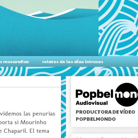
as musarañas
relatos de los días intrusos
PRODUCTORA DE VÍDEO
lvidemos las penurias
POPBELMONDO
mporta si Mourinho
le Chaparil. El tema