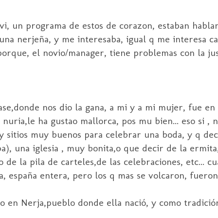
, vi, un programa de estos de corazon, estaban habl
na nerjeña, y me interesaba, igual q me interesa ca
orque, el novio/manager, tiene problemas con la just
e,donde nos dio la gana, a mi y a mi mujer, fue en 
nuria,le ha gustao mallorca, pos mu bien... eso si , 
 y sitios muy buenos para celebrar una boda, y q deci
a), una iglesia , muy bonita,o que decir de la ermita
 de la pila de carteles,de las celebraciones, etc... c
a, españa entera, pero los q mas se volcaron, fueron
o en Nerja,pueblo donde ella nació, y como tradición