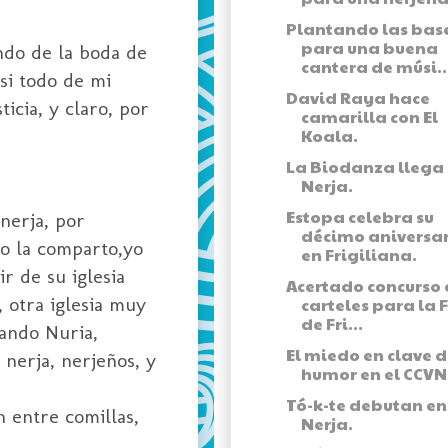
Plantando las bas
para una buena
ando de la boda de
cantera de músi..
si todo de mi
David Raya hace
icia, y claro, por
camarilla con El
Koala.
La Biodanza llega
Nerja.
Estopa celebra su
nerja, por
décimo aniversa
no la comparto,yo
en Frigiliana.
r de su iglesia
Acertado concurso 
, otra iglesia muy
carteles para la 
de Fri...
uando Nuria,
El miedo en clave 
 nerja, nerjeños, y
humor en el CCVN
Tó-k-te debutan en
 entre comillas,
Nerja.