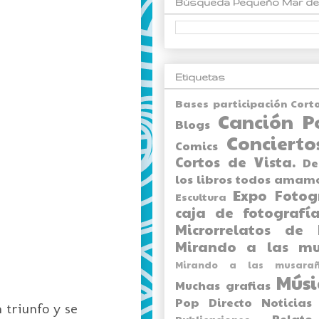
Búsqueda Pequeño Mar de
Etiquetas
Bases participación Cort
Canción P
Blogs
Concierto
Comics
Cortos de Vista.
De
los libros todos amam
Expo
Fotog
Escultura
caja de fotografía
Microrrelatos de 
Mirando a las mu
Mirando a las musarañ
Músi
Muchas grafias
Pop Directo
Noticias
 triunfo y se
Relato
Publicaciones