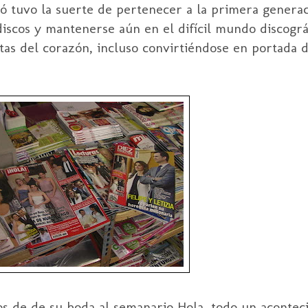
rgó tuvo la suerte de pertenecer a la primera genera
 discos y mantenerse aún en el difícil mundo discogr
stas del corazón, incluso convirtiéndose en portada 
os de de su boda al semanario Hola, todo un acontec