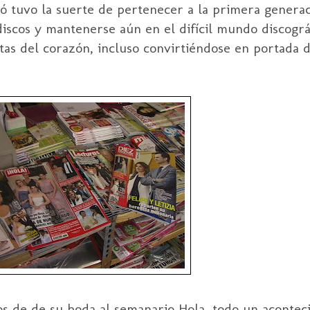
rgó tuvo la suerte de pertenecer a la primera genera
 discos y mantenerse aún en el difícil mundo discogr
stas del corazón, incluso convirtiéndose en portada 
os de de su boda al semanario Hola, todo un acontec