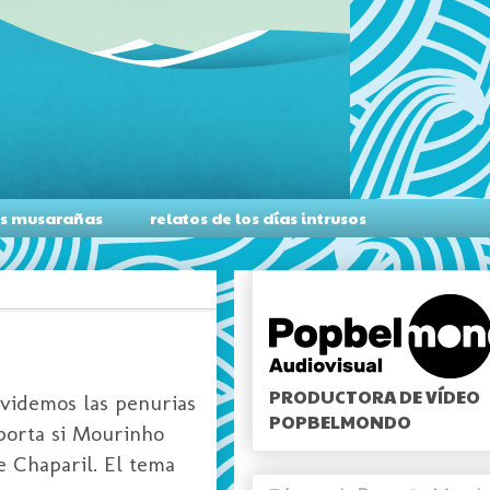
as musarañas
relatos de los días intrusos
PRODUCTORA DE VÍDEO
lvidemos las penurias
POPBELMONDO
mporta si Mourinho
le Chaparil. El tema