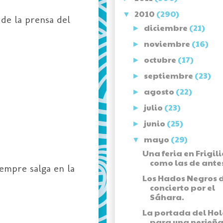
2010
(290)
▼
de la prensa del
diciembre
(21)
►
noviembre
(16)
►
octubre
(17)
►
septiembre
(23)
►
agosto
(22)
►
julio
(23)
►
junio
(25)
►
mayo
(29)
▼
Una feria en Frigil
como las de ante
iempre salga en la
Los Hados Negros 
concierto por el
Sáhara.
La portada del Ho
para una nerjeña