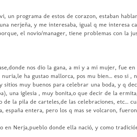
, vi, un programa de estos de corazon, estaban habl
na nerjeña, y me interesaba, igual q me interesa ca
orque, el novio/manager, tiene problemas con la just
e,donde nos dio la gana, a mi y a mi mujer, fue en 
nuria,le ha gustao mallorca, pos mu bien... eso si , 
 y sitios muy buenos para celebrar una boda, y q deci
a), una iglesia , muy bonita,o que decir de la ermita
 de la pila de carteles,de las celebraciones, etc... c
a, españa entera, pero los q mas se volcaron, fueron
o en Nerja,pueblo donde ella nació, y como tradición