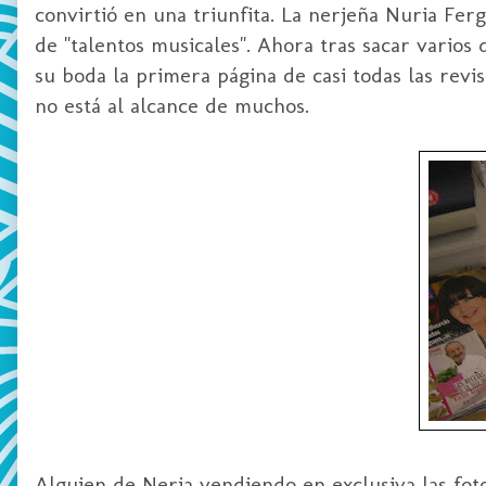
convirtió en una triunfita. La nerjeña Nuria Fe
de "talentos musicales". Ahora tras sacar varios
su boda la primera página de casi todas las revi
no está al alcance de muchos.
Alguien de Nerja vendiendo en exclusiva las fot