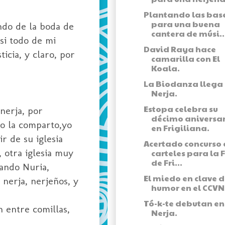
Plantando las bas
para una buena
ando de la boda de
cantera de músi..
si todo de mi
David Raya hace
icia, y claro, por
camarilla con El
Koala.
La Biodanza llega
Nerja.
Estopa celebra su
nerja, por
décimo aniversa
no la comparto,yo
en Frigiliana.
r de su iglesia
Acertado concurso 
, otra iglesia muy
carteles para la 
de Fri...
uando Nuria,
El miedo en clave 
 nerja, nerjeños, y
humor en el CCVN
Tó-k-te debutan en
 entre comillas,
Nerja.