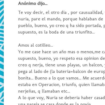
Anónimo dijo...
Te voy decir, el otro dia , por causualidad
nuria, pare el mando, porque hablaban de u
pueblo, bueno, yo creo q ha sido portada, p
supuesto, es la boda de una triunfito...
Amos al cotilleo...
Yo me case hace un año mas o menos,me cas
supuesto, bueno, yo respeto esa opinion de 
creo q nerja, tiene unas playas, un balcon,
pega al lado de (la bateria=balcon de europ
bonita... Bueno a lo que vamos... Me acuerdo
estaba en Operacion, triunfo, quien llamab
nerjeñas, q llamaban etc...
A lo que voy, Nuria se deberia haber casad
una pareja se casa donde es la novia....