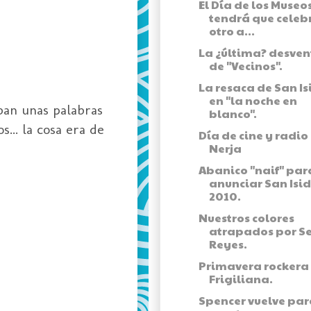
El Día de los Museos
tendrá que celeb
otro a...
La ¿última? desven
de "Vecinos".
La resaca de San Is
en "la noche en
ban unas palabras
blanco".
... la cosa era de
Día de cine y radio
Nerja
Abanico "naif" par
anunciar San Isi
2010.
Nuestros colores
atrapados por S
Reyes.
Primavera rockera
Frigiliana.
Spencer vuelve par